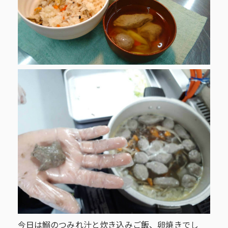
今日は鰯のつみれ汁と炊き込みご飯、卵焼きでし