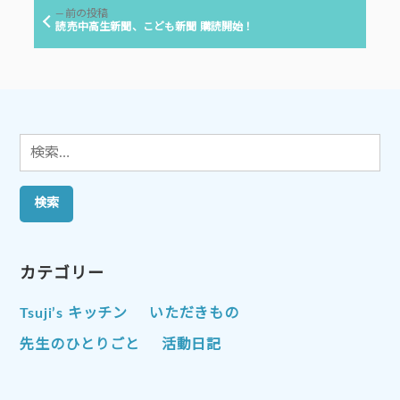
ビ
前
前の投稿
ゲ
の
読売中高生新聞、こども新聞 購読開始！
投
ー
稿:
シ
ョ
ン
検
索:
カテゴリー
Tsuji’s キッチン
いただきもの
先生のひとりごと
活動日記