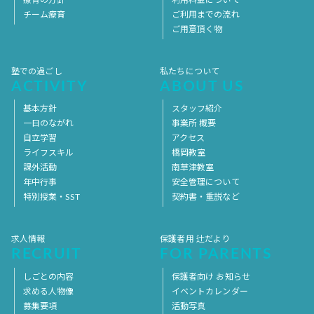
チーム療育
ご利用までの流れ
ご用意頂く物
塾での過ごし
私たちについて
ACTIVITY
ABOUT US
基本方針
スタッフ紹介
一日のながれ
事業所 概要
自立学習
アクセス
ライフスキル
橋岡教室
課外活動
南草津教室
年中行事
安全管理について
特別授業・SST
契約書・重説など
求人情報
保護者用 辻だより
RECRUIT
FOR PARENTS
しごとの内容
保護者向け お知らせ
求める人物像
イベントカレンダー
募集要項
活動写真