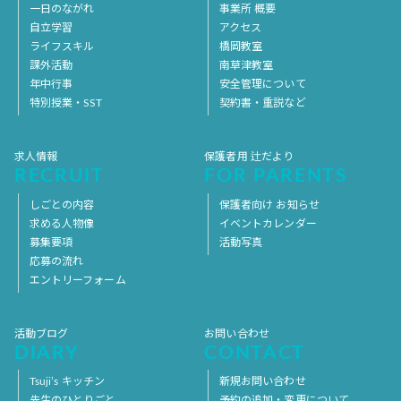
一日のながれ
事業所 概要
自立学習
アクセス
ライフスキル
橋岡教室
課外活動
南草津教室
年中行事
安全管理について
特別授業・SST
契約書・重説など
求人情報
保護者用 辻だより
RECRUIT
FOR PARENTS
しごとの内容
保護者向け お知らせ
求める人物像
イベントカレンダー
募集要項
活動写真
応募の流れ
エントリーフォーム
活動ブログ
お問い合わせ
DIARY
CONTACT
Tsuji’s キッチン
新規お問い合わせ
先生のひとりごと
予約の追加・変更について