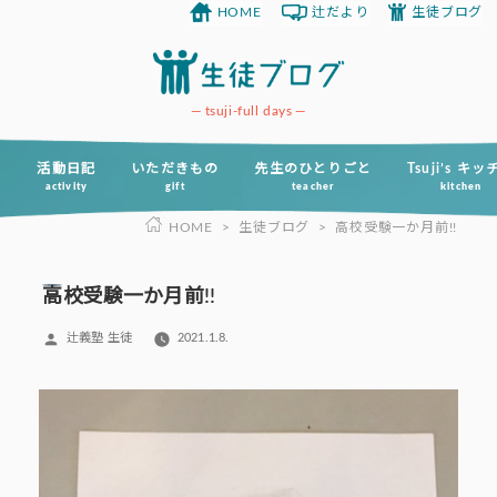
HOME
辻だより
生徒ブログ
コ
ン
テ
ン
tsuji-full days
ツ
へ
活動日記
いただきもの
先生のひとりごと
Tsuji’s キ
activity
gift
teacher
kitchen
ス
HOME
>
生徒ブログ
>
高校受験一か月前!!
キ
ッ
プ
高校受験一か月前!!
投
辻義塾 生徒
2021.1.8.
稿
者: