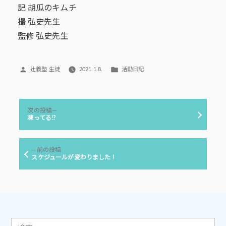
記 胡瓜のキムチ
撮 弘史先生
監修 弘史先生
投
カ
辻義塾 生徒
2021.1.8.
活動日記
稿
テ
者:
ゴ
リ
投
ー:
次
次の投稿
稿
の
凍ってる!?
投
ナ
稿:
ビ
前
前の投稿
ゲ
の
スケジュールが変わりました！
投
ー
稿:
シ
ョ
ン
検