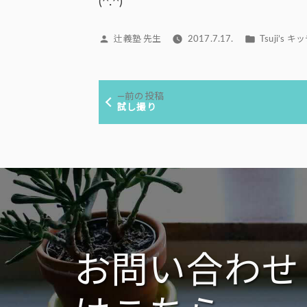
(^.^)
投
カ
辻義塾 先生
2017.7.17.
Tsuji’s 
稿
テ
者:
ゴ
投
リ
前
前の投稿
ー:
稿
の
試し撮り
投
ナ
稿:
ビ
ゲ
ー
シ
ョ
ン
お問い合わせ