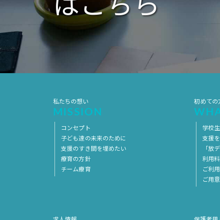
はこちら
私たちの想い
初めての
MISSION
WHA
コンセプト
学校
子ども達の未来のために
支援
支援のすき間を埋めたい
「放デ
療育の方針
利用
チーム療育
ご利
ご用
求人情報
保護者用