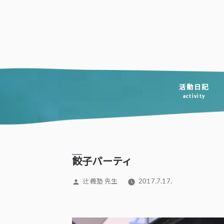
コ
ン
テ
ン
ツ
へ
活動日記
activity
ス
キ
ッ
プ
餃子パーティ
投
辻義塾 先生
2017.7.17.
稿
者: