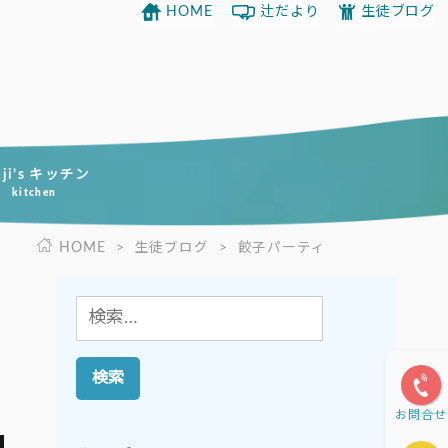
HOME
辻だより
生徒ブログ
uji’s キッチン
kitchen
HOME
>
生徒ブログ
>
餃子パーティ
検
索:
お問合せ