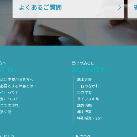
よくあるご質問
方へ
塾での過ごし
T IS
ACTIVITY
生活に不安がある方へ
基本方針
を必要とする障害とは？
一日のながれ
イ」って？
自立学習
料金について
ライフスキル
用までの流れ
課外活動
意頂く物
年中行事
特別授業・SST
 辻だより
活動ブログ