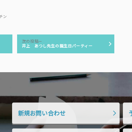
キッチン
次
次の投稿
の
井上 あつし先生の誕生日パーティー
投
稿:
新規お問い合わせ