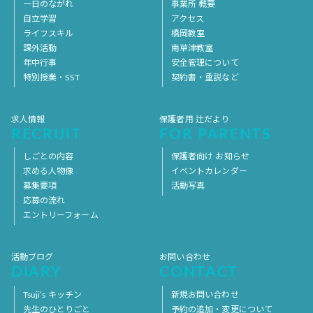
一日のながれ
事業所 概要
自立学習
アクセス
ライフスキル
橋岡教室
課外活動
南草津教室
年中行事
安全管理について
特別授業・SST
契約書・重説など
求人情報
保護者用 辻だより
RECRUIT
FOR PARENTS
しごとの内容
保護者向け お知らせ
求める人物像
イベントカレンダー
募集要項
活動写真
応募の流れ
エントリーフォーム
活動ブログ
お問い合わせ
DIARY
CONTACT
Tsuji’s キッチン
新規お問い合わせ
先生のひとりごと
予約の追加・変更について