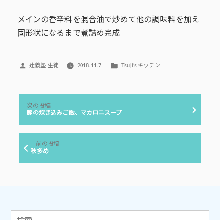
メインの香辛料を混合油で炒めて他の調味料を加え
固形状になるまで煮詰め完成
投
カ
辻義塾 生徒
2018.11.7.
Tsuji’s キッチン
稿
テ
者:
ゴ
リ
投
ー:
次
次の投稿
稿
の
豚の炊き込みご飯、マカロニスープ
投
ナ
稿:
ビ
前
前の投稿
ゲ
の
秋多め
投
ー
稿:
シ
ョ
ン
検