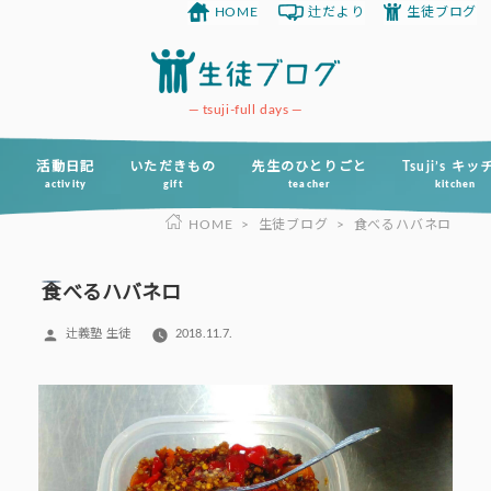
HOME
辻だより
生徒ブログ
コ
ン
テ
ン
tsuji-full days
ツ
へ
活動日記
いただきもの
先生のひとりごと
Tsuji’s キ
activity
gift
teacher
kitchen
ス
HOME
>
生徒ブログ
>
食べるハバネロ
キ
ッ
プ
食べるハバネロ
投
辻義塾 生徒
2018.11.7.
稿
者: