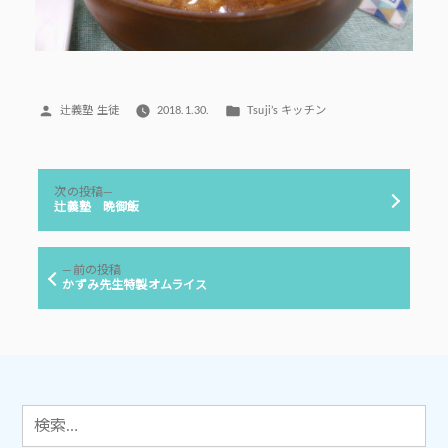
投
カ
辻義塾 生徒
2018.1.30.
Tsuji’s キッチン
稿
テ
者:
ゴ
リ
投
ー:
次
次の投稿
稿
の
辻義塾 晩御飯
投
ナ
稿:
ビ
前
前の投稿
ゲ
の
かずみ先生特製オムライス
投
ー
稿:
シ
ョ
ン
検
索: