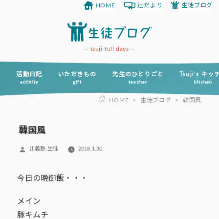
HOME
辻だより
生徒ブログ
コ
ン
テ
ン
tsuji-full days
ツ
へ
活動日記
いただきもの
先生のひとりごと
Tsuji’s キ
activity
gift
teacher
kitchen
ス
HOME
>
生徒ブログ
>
韓国風
キ
ッ
プ
韓国風
投
辻義塾 生徒
2018.1.30.
稿
者:
今日の晩御飯・・・
メイン
豚キムチ