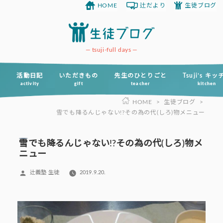
HOME
辻だより
生徒ブログ
コ
ン
テ
ン
tsuji-full days
ツ
へ
活動日記
いただきもの
先生のひとりごと
Tsuji’s キ
activity
gift
teacher
kitchen
ス
HOME
>
生徒ブログ
>
キ
雪でも降るんじゃない!?その為の代(しろ)物メニュー
ッ
プ
雪でも降るんじゃない!?その為の代(しろ)物メ
ニュー
投
辻義塾 生徒
2019.9.20.
稿
者: