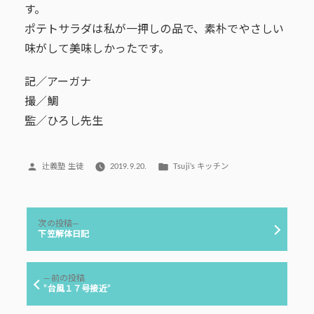
す。
ポテトサラダは私が一押しの品で、素朴でやさしい
味がして美味しかったです。
記／アーガナ
撮／鯛
監／ひろし先生
投
カ
辻義塾 生徒
2019.9.20.
Tsuji’s キッチン
稿
テ
者:
ゴ
リ
投
ー:
次
次の投稿
稿
の
下笠解体日記
投
ナ
稿:
ビ
前
前の投稿
ゲ
の
”台風１７号接近”
投
ー
稿: