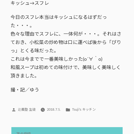
キッシュ→スフレ
今日のスフレ本当はキッシュになるはずだっ
た・・・。
色々な理由でスフレに、一体何が・・・。それはさ
ておき、小松菜の炒め物は口に運べば後から「ぴり
っ」とくる味だった。
これは今までで一番美味しかった(o´∀｀o)
和風スープは初めての味付けで、美味しく美味しく
頂きました。
撮・記／ゆう
投
カ
辻義塾 生徒
2018.7.5.
Tsuji’s キッチン
稿
テ
者:
ゴ
リ
投
ー:
次
次の投稿