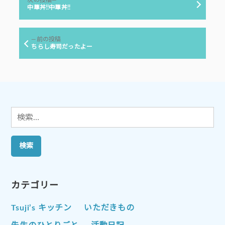
稿
の
中華丼!!中華丼!!
投
ナ
稿:
ビ
前
前の投稿
ゲ
の
ちらし寿司だったよー
投
ー
稿:
シ
ョ
ン
検
索:
カテゴリー
Tsuji’s キッチン
いただきもの