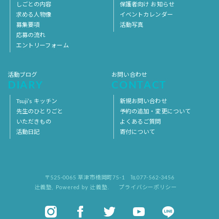
しごとの内容
保護者向け お知らせ
求める人物像
イベントカレンダー
募集要項
活動写真
応募の流れ
エントリーフォーム
活動ブログ
お問い合わせ
DIARY
CONTACT
Tsuji’s キッチン
新規お問い合わせ
先生のひとりごと
予約の追加・変更について
いただきもの
よくあるご質問
活動日記
寄付について
〒525-0065 草津市橋岡町75-1
℡077-562-3456
辻義塾
,
Powered by 辻義塾.
プライバシーポリシー