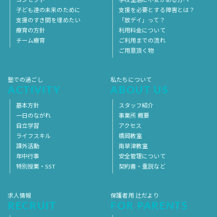
子ども達の未来のために
支援を必要とする障害とは？
支援のすき間を埋めたい
「放デイ」って？
療育の方針
利用料金について
チーム療育
ご利用までの流れ
ご用意頂く物
塾での過ごし
私たちについて
ACTIVITY
ABOUT US
基本方針
スタッフ紹介
一日のながれ
事業所 概要
自立学習
アクセス
ライフスキル
橋岡教室
課外活動
南草津教室
年中行事
安全管理について
特別授業・SST
契約書・重説など
求人情報
保護者用 辻だより
RECRUIT
FOR PARENTS