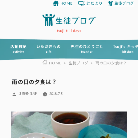
HOME
辻だより
生徒ブログ
コ
ン
テ
ン
tsuji-full days
ツ
へ
活動日記
いただきもの
先生のひとりごと
Tsuji’s キ
activity
gift
teacher
kitchen
ス
HOME
>
生徒ブログ
>
雨の日の夕食は？
キ
ッ
プ
雨の日の夕食は？
投
辻義塾 生徒
2018.7.5.
稿
者: