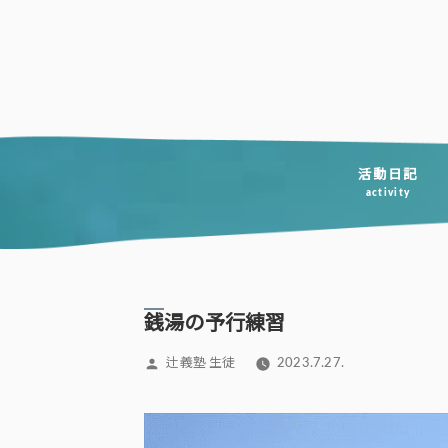
コ
ン
テ
ン
ツ
へ
活動日記
activity
ス
キ
ッ
プ
銭湯の予行練習
投
辻義塾 生徒
2023.7.27.
稿
者: