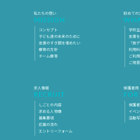
私たちの想い
初めての
MISSION
WHA
コンセプト
学校
子ども達の未来のために
支援
支援のすき間を埋めたい
「放デ
療育の方針
利用
チーム療育
ご利
ご用
求人情報
保護者用
RECRUIT
FOR
しごとの内容
保護者
求める人物像
イベ
募集要項
活動
応募の流れ
エントリーフォーム