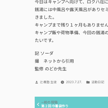
今日はキャンプへ向けて、ロクハ荘
銭湯には中風呂や露天風呂がありセ
きました。
キャンプまで残り１ヶ月もありませ
キャンプ飯や荷物準備、今回の銭湯
たいです。
記 ソーダ
撮 ネットから引用
監修 のどか先生
投
カ
辻義塾 生徒
2023.7.27.
活動日記
稿
テ
者:
ゴ
投
リ
前
前の投稿
ー:
稿
の
第２回巾着袋作り