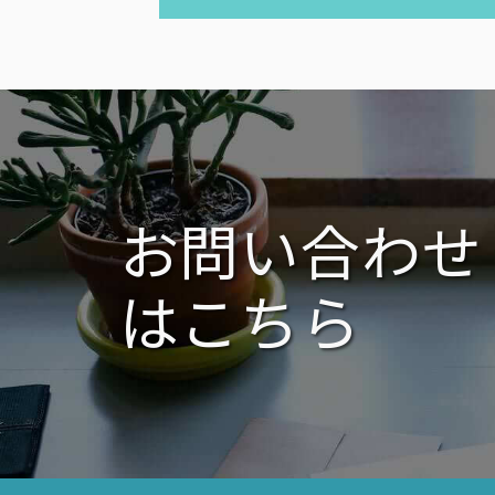
投
ナ
稿:
ビ
ゲ
ー
シ
ョ
ン
お問い合わせ
はこちら