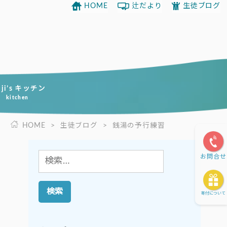
HOME
辻だより
生徒ブログ
uji’s キッチン
kitchen
HOME
>
生徒ブログ
>
銭湯の予行練習
検
お問合せ
索:
寄付について