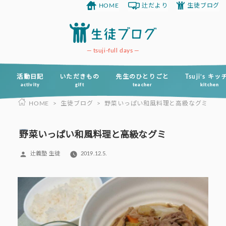
HOME
辻だより
生徒ブログ
コ
ン
テ
ン
tsuji-full days
ツ
へ
活動日記
いただきもの
先生のひとりごと
Tsuji’s キ
activity
gift
teacher
kitchen
ス
HOME
>
生徒ブログ
>
野菜いっぱい和風料理と高級なグミ
キ
ッ
プ
野菜いっぱい和風料理と高級なグミ
投
辻義塾 生徒
2019.12.5.
稿
者: