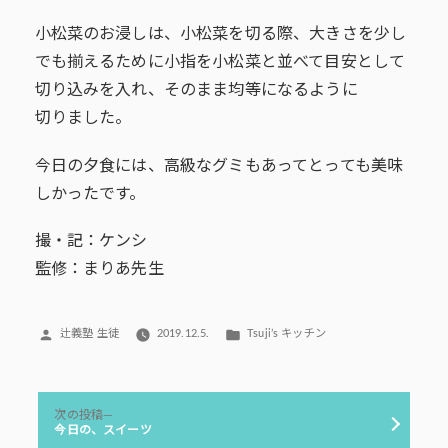
小松菜のお浸しは、小松菜を切る際、大きさを少し
でも揃えるために小指を小松菜と並べて目安として
切り込みを入れ、そのまま均等になるように
切りました。
今日の夕食には、高級なグミもあってとっても美味
しかったです。
撮・記：ケンシ
監修：まりあ先生
投
カ
辻義塾 生徒
2019.12.5.
Tsuji’s キッチン
稿
テ
者:
ゴ
リ
投
ー:
次
次の投稿
稿
の
今日の、スイーツ
投