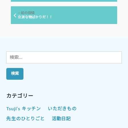
ナ
稿:
ビ
前
前の投稿
ゲ
の
立派な物ばかりだ！！
投
ー
稿:
シ
ョ
ン
検
索:
カテゴリー
Tsuji’s キッチン
いただきもの
先生のひとりごと
活動日記