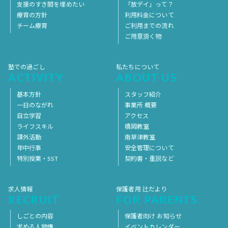
支援のすき間を埋めたい
「放デイ」って？
療育の方針
利用料金について
チーム療育
ご利用までの流れ
ご用意頂く物
塾での過ごし
私たちについて
ACTIVITY
ABOUT US
基本方針
スタッフ紹介
一日のながれ
事業所 概要
自立学習
アクセス
ライフスキル
橋岡教室
課外活動
南草津教室
年中行事
安全管理について
特別授業・SST
契約書・重説など
求人情報
保護者用 辻だより
RECRUIT
FOR PARENTS
しごとの内容
保護者向け お知らせ
求める人物像
イベントカレンダー