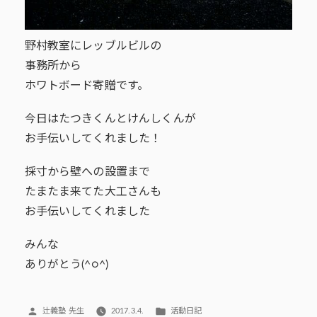
野村教室にレッブルビルの
事務所から
ホワトボード寄贈です。
今日はたつきくんとけんしくんが
お手伝いしてくれました！
採寸から壁への設置まで
たまたま来てた大工さんも
お手伝いしてくれました
みんな
ありがとう(^○^)
投
カ
辻義塾 先生
2017.3.4.
活動日記