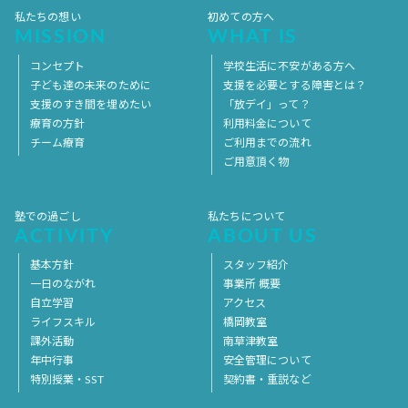
私たちの想い
初めての方へ
MISSION
WHAT IS
コンセプト
学校生活に不安がある方へ
子ども達の未来のために
支援を必要とする障害とは？
支援のすき間を埋めたい
「放デイ」って？
療育の方針
利用料金について
チーム療育
ご利用までの流れ
ご用意頂く物
塾での過ごし
私たちについて
ACTIVITY
ABOUT US
基本方針
スタッフ紹介
一日のながれ
事業所 概要
自立学習
アクセス
ライフスキル
橋岡教室
課外活動
南草津教室
年中行事
安全管理について
特別授業・SST
契約書・重説など