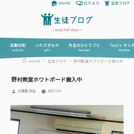
HOME
辻だより
生徒ブログ
コ
ン
テ
ン
tsuji-full days
ツ
へ
活動日記
いただきもの
先生のひとりごと
Tsuji’s キ
activity
gift
teacher
kitchen
ス
HOME
>
生徒ブログ
>
野村教室ホワトボード搬入中
キ
ッ
プ
野村教室ホワトボード搬入中
投
辻義塾 先生
2017.3.4.
稿
者: