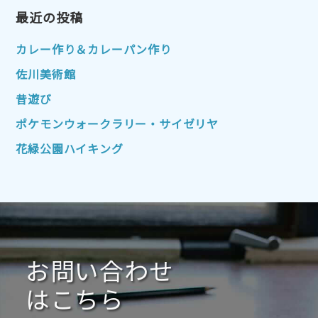
2023年1月
最近の投稿
2022年12月
2022年11月
2022年10月
2022年9月
2022年8月
カレー作り＆カレーパン作り
2022年7月
2022年6月
2022年5月
佐川美術館
2022年4月
2022年3月
2022年2月
昔遊び
2022年1月
2021年12月
2021年11月
ポケモンウォークラリー・サイゼリヤ
2021年10月
2021年9月
2021年8月
花緑公園ハイキング
2021年7月
2021年6月
2021年5月
2021年4月
2021年3月
2021年2月
2021年1月
2020年12月
2020年11月
2020年10月
2020年9月
2020年8月
2020年7月
お問い合わせ
2020年6月
2020年5月
2020年4月
2020年3月
2020年2月
はこちら
2020年1月
2019年12月
2019年11月