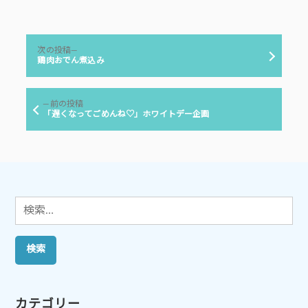
稿
テ
者:
ゴ
リ
投
ー:
次
次の投稿
稿
の
鶏肉おでん煮込み
投
ナ
稿:
ビ
前
前の投稿
ゲ
の
「遅くなってごめんね♡」ホワイトデー企画
投
ー
稿:
シ
ョ
ン
検
索:
カテゴリー