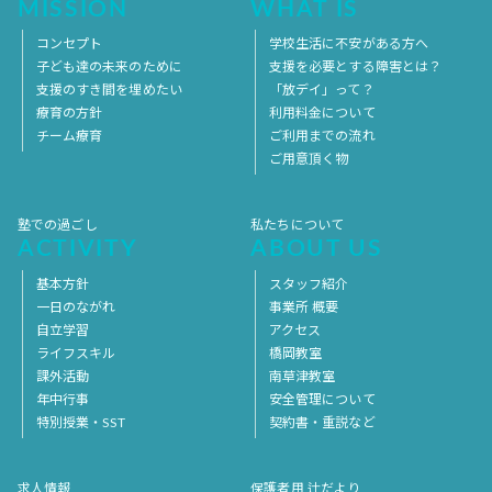
MISSION
WHAT IS
コンセプト
学校生活に不安がある方へ
子ども達の未来のために
支援を必要とする障害とは？
支援のすき間を埋めたい
「放デイ」って？
療育の方針
利用料金について
チーム療育
ご利用までの流れ
ご用意頂く物
塾での過ごし
私たちについて
ACTIVITY
ABOUT US
基本方針
スタッフ紹介
一日のながれ
事業所 概要
自立学習
アクセス
ライフスキル
橋岡教室
課外活動
南草津教室
年中行事
安全管理について
特別授業・SST
契約書・重説など
求人情報
保護者用 辻だより