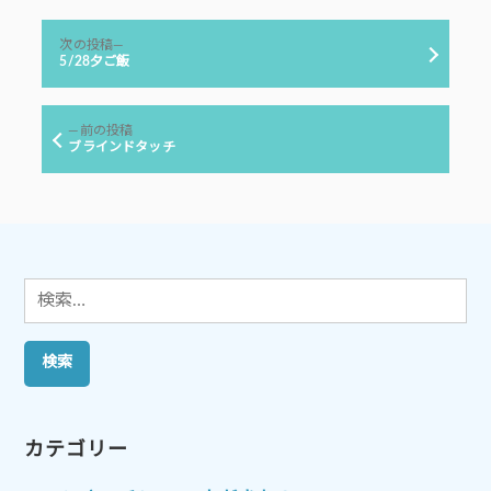
リ
投
ー:
次
次の投稿
稿
の
5/28夕ご飯
投
ナ
稿:
ビ
前
前の投稿
ゲ
の
ブラインドタッチ
投
ー
稿:
シ
ョ
ン
検
索:
カテゴリー