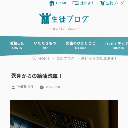
HOME
辻だより
生徒ブログ
コ
ン
テ
ン
tsuji-full days
ツ
へ
活動日記
いただきもの
先生のひとりごと
Tsuji’s キ
activity
gift
teacher
kitchen
ス
HOME
>
生徒ブログ
>
送迎からの給油洗車！
キ
ッ
プ
送迎からの給油洗車！
投
辻義塾 先生
2017.5.28.
稿
者: