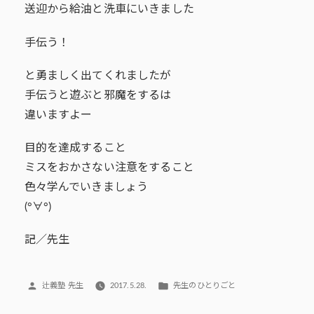
送迎から給油と洗車にいきました
手伝う！
と勇ましく出てくれましたが
手伝うと遊ぶと邪魔をするは
違いますよー
目的を達成すること
ミスをおかさない注意をすること
色々学んでいきましょう
(°∀°)
記／先生
投
カ
辻義塾 先生
2017.5.28.
先生のひとりごと
稿
テ
者:
ゴ