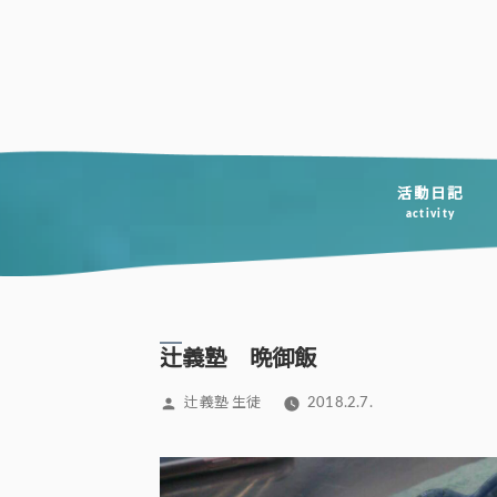
コ
ン
テ
ン
ツ
へ
活動日記
activity
ス
キ
ッ
プ
辻義塾 晩御飯
投
辻義塾 生徒
2018.2.7.
稿
者: