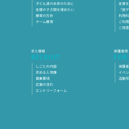
子ども達の未来のために
支援
支援のすき間を埋めたい
「放デ
療育の方針
利用
チーム療育
ご利
ご用
求人情報
保護者用
RECRUIT
FOR
しごとの内容
保護者
求める人物像
イベ
募集要項
活動
応募の流れ
エントリーフォーム