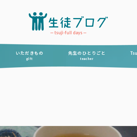
tsuji-full days
いただきもの
先生のひとりごと
Ts
gift
teacher