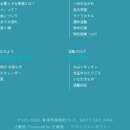
を必要とする障害とは？
一日のながれ
イ」って？
自立学習
料金について
ライフスキル
用までの流れ
課外活動
意頂く物
年中行事
特別授業・SST
 辻だより
活動ブログ
 PARENTS
DIARY
向け お知らせ
Tsuji’s キッチン
ントカレンダー
先生のひとりごと
写真
いただきもの
活動日記
〒525-0065 草津市橋岡町75-1
℡077-562-3456
辻義塾
,
Powered by 辻義塾.
プライバシーポリシー