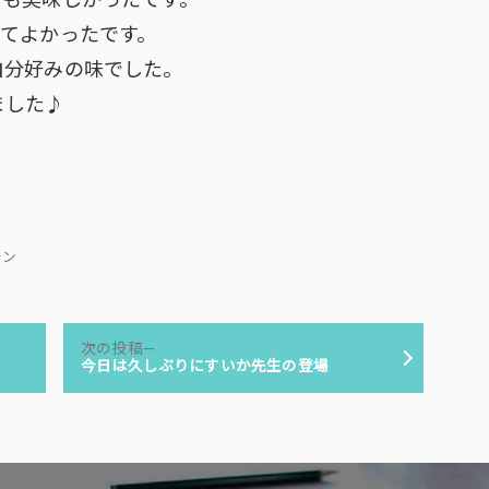
ても美味しかったです。
いてよかったです。
自分好みの味でした。
ました♪
チン
次
次の投稿
の
今日は久しぶりにすいか先生の登場
投
稿: