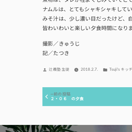
煮物は、タレが程よくしみていてと
ナムルは、とてもシャキシャキして
みそ汁は、少し濃い目だったけど、
皆わいわいと楽しい夕食時間になり
撮影／きゅうじ
記／たつき
投
カ
辻義塾 生徒
2018.2.7.
Tsuji’s キッ
稿
テ
者:
ゴ
投
リ
前
前の投稿
ー:
稿
の
２・０６ の夕食
投
ナ
稿:
ビ
ゲ