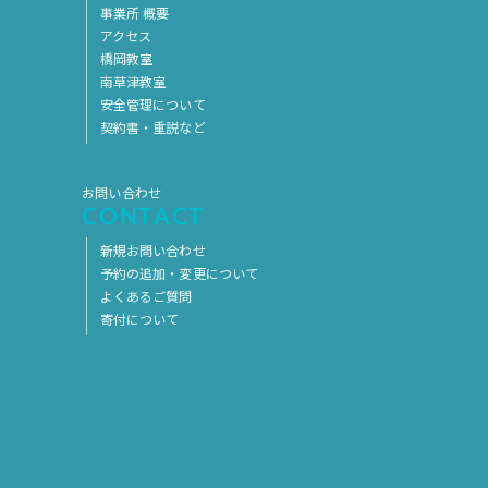
事業所 概要
2019年7月
2019年6月
アクセス
2019年5月
2019年4月
橋岡教室
南草津教室
2019年3月
2019年2月
安全管理について
契約書・重説など
2019年1月
2018年12月
2018年11月
2018年10月
お問い合わせ
2018年9月
2018年8月
CONTACT
2018年7月
2018年6月
新規お問い合わせ
予約の追加・変更について
2018年5月
2018年4月
よくあるご質問
寄付について
2018年3月
2018年2月
2018年1月
2017年12月
2017年11月
2017年10月
2017年9月
2017年8月
2017年7月
2017年6月