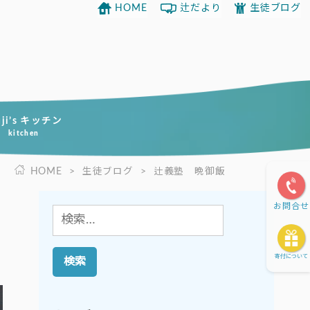
HOME
辻だより
生徒ブログ
uji’s キッチン
kitchen
HOME
>
生徒ブログ
>
辻義塾 晩御飯
お問合せ
検
索:
寄付について