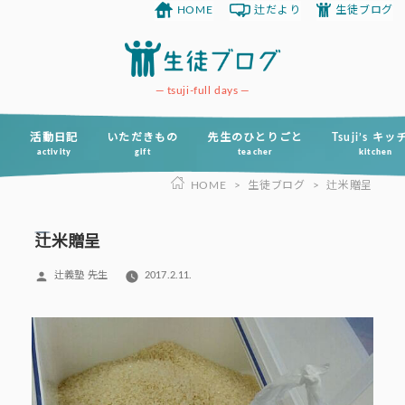
HOME
辻だより
生徒ブログ
コ
ン
テ
ン
tsuji-full days
ツ
へ
活動日記
いただきもの
先生のひとりごと
Tsuji’s キ
activity
gift
teacher
kitchen
ス
HOME
>
生徒ブログ
>
辻米贈呈
キ
ッ
プ
辻米贈呈
投
辻義塾 先生
2017.2.11.
稿
者: