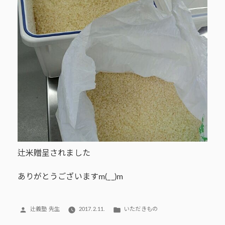
辻米贈呈されました
ありがとうございますm(__)m
投
カ
辻義塾 先生
2017.2.11.
いただきもの
稿
テ