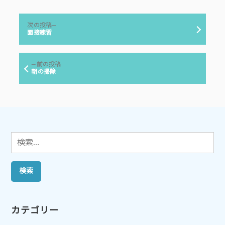
者:
ゴ
リ
投
ー:
次
次の投稿
稿
の
面接練習
投
ナ
稿:
ビ
前
前の投稿
ゲ
の
朝の掃除
投
ー
稿:
シ
ョ
ン
検
索:
カテゴリー