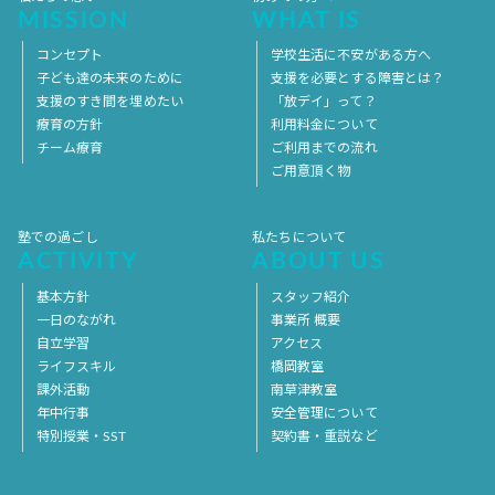
MISSION
WHAT IS
コンセプト
学校生活に不安がある方へ
子ども達の未来のために
支援を必要とする障害とは？
支援のすき間を埋めたい
「放デイ」って？
療育の方針
利用料金について
チーム療育
ご利用までの流れ
ご用意頂く物
塾での過ごし
私たちについて
ACTIVITY
ABOUT US
基本方針
スタッフ紹介
一日のながれ
事業所 概要
自立学習
アクセス
ライフスキル
橋岡教室
課外活動
南草津教室
年中行事
安全管理について
特別授業・SST
契約書・重説など