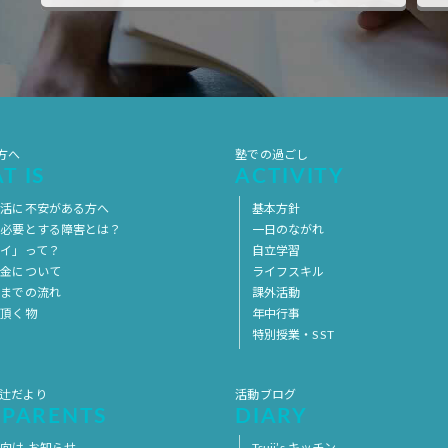
方へ
塾での過ごし
T IS
ACTIVITY
生活に不安がある方へ
基本方針
を必要とする障害とは？
一日のながれ
イ」って？
自立学習
料金について
ライフスキル
用までの流れ
課外活動
意頂く物
年中行事
特別授業・SST
 辻だより
活動ブログ
 PARENTS
DIARY
向け お知らせ
Tsuji’s キッチン