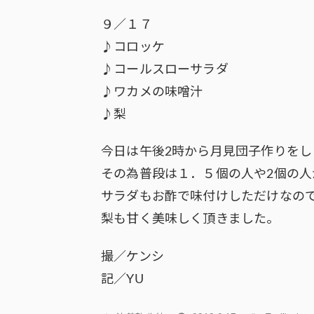
９／１７
♪コロッケ
♪コールスローサラダ
♪ワカメの味噌汁
♪梨
今日は午後2時から月見団子作りをし
その為普段は１．５個の人や2個の人
サラダもお酢で味付けしただけなの
梨も甘く美味しく頂きました。
撮／ケンシ
記／YU