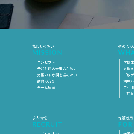
私たちの想い
初めての
MISSION
WHA
コンセプト
学校
子ども達の未来のために
支援
支援のすき間を埋めたい
「放デ
療育の方針
利用
チーム療育
ご利
ご用
求人情報
保護者用
RECRUIT
FOR
しごとの内容
保護者