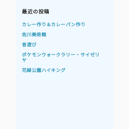
2023年11月
2023年10月
2023年9月
最近の投稿
2023年8月
2023年7月
2023年6月
カレー作り＆カレーパン作り
2023年5月
2023年4月
佐川美術館
2023年3月
2023年2月
昔遊び
2023年1月
2022年12月
ポケモンウォークラリー・サイゼリ
ヤ
2022年11月
2022年10月
花緑公園ハイキング
2022年9月
2022年8月
2022年7月
2022年6月
2022年5月
2022年4月
2022年3月
2022年2月
2022年1月
2021年12月
2021年11月
2021年10月