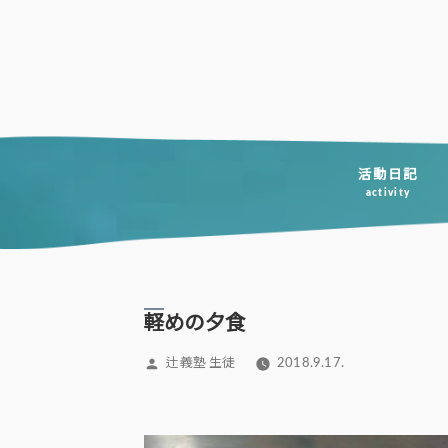
コ
ン
テ
ン
ツ
へ
活動日記
activity
ス
キ
ッ
プ
軽めの夕食
投
辻義塾 生徒
2018.9.17.
稿
者: