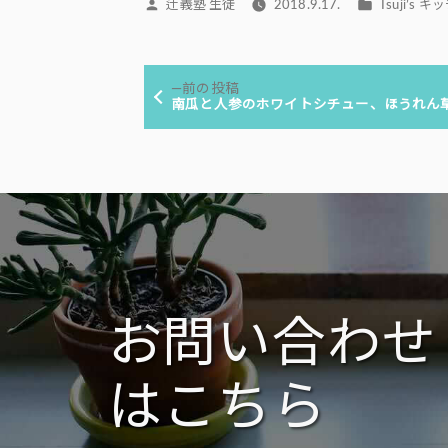
投
カ
辻義塾 生徒
2018.9.17.
Tsuji’s 
稿
テ
者:
ゴ
投
リ
前
前の投稿
ー:
稿
の
南瓜と人参のホワイトシチュー、ほうれん
投
ナ
稿:
ビ
ゲ
ー
シ
ョ
ン
お問い合わせ
はこちら