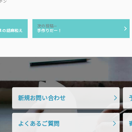
キッチン
次
次の投稿
の
草の胡麻和え
手作りだー！
投
稿:
新規お問い合わせ
よくあるご質問