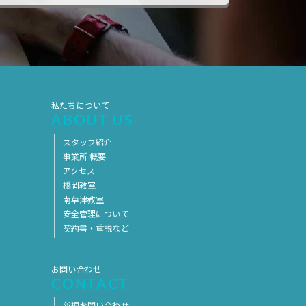
2019年7月
2019年6月
2019年5月
2019年4月
2019年3月
2019年2月
2019年1月
2018年12月
私たちについて
2018年11月
2018年10月
ABOUT US
2018年9月
2018年8月
スタッフ紹介
2018年7月
2018年6月
事業所 概要
アクセス
2018年5月
2018年4月
橋岡教室
南草津教室
2018年3月
2018年2月
安全管理について
2018年1月
2017年12月
契約書・重説など
2017年11月
2017年10月
お問い合わせ
2017年9月
2017年8月
CONTACT
2017年7月
2017年6月
新規お問い合わせ