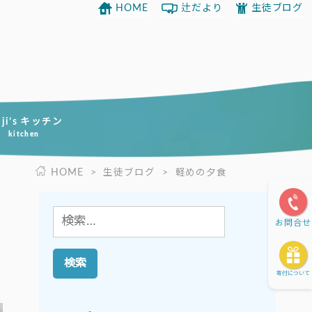
HOME
辻だより
生徒ブログ
uji’s キッチン
kitchen
HOME
>
生徒ブログ
>
軽めの夕食
検
お問合せ
索:
寄付について