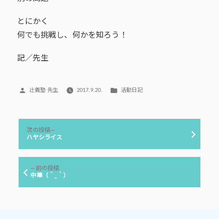
とにかく
何でも挑戦し、何かを知ろう！
記／先生
投
カ
辻義塾 先生
2017.9.20.
活動日記
稿
テ
者:
ゴ
リ
投
ー:
次
次の投稿
稿
の
ハヤシライス
投
ナ
稿:
ビ
前
前の投稿
ゲ
の
中華（＾_＾）
投
ー
稿:
シ
ョ