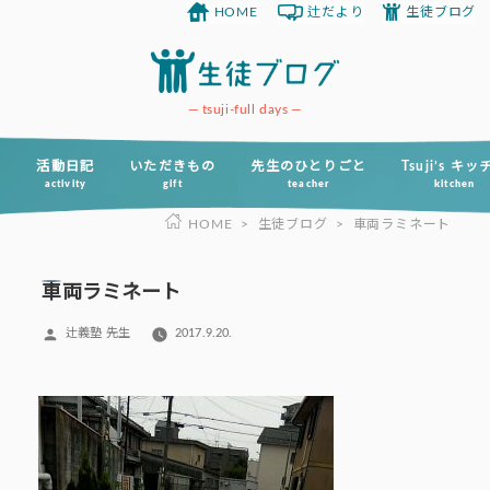
HOME
辻だより
生徒ブログ
コ
ン
テ
ン
tsuji-full days
ツ
へ
活動日記
いただきもの
先生のひとりごと
Tsuji’s キ
activity
gift
teacher
kitchen
ス
HOME
>
生徒ブログ
>
車両ラミネート
キ
ッ
プ
車両ラミネート
投
辻義塾 先生
2017.9.20.
稿
者: