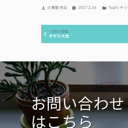
投
カ
辻義塾 先生
2017.2.16.
Tsuji’s 
稿
テ
者:
ゴ
投
リ
前
前の投稿
ー:
稿
の
オセロ大会
投
ナ
稿:
ビ
ゲ
ー
シ
ョ
ン
お問い合わせ
はこちら