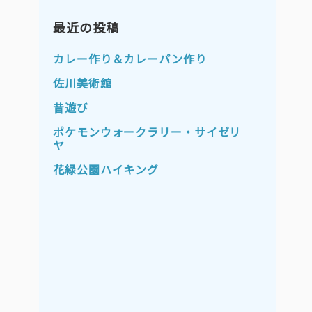
2023年11月
2023年10月
2023年9月
最近の投稿
2023年8月
2023年7月
2023年6月
カレー作り＆カレーパン作り
2023年5月
2023年4月
佐川美術館
2023年3月
2023年2月
昔遊び
2023年1月
2022年12月
ポケモンウォークラリー・サイゼリ
ヤ
2022年11月
2022年10月
花緑公園ハイキング
2022年9月
2022年8月
2022年7月
2022年6月
2022年5月
2022年4月
2022年3月
2022年2月
2022年1月
2021年12月
2021年11月
2021年10月