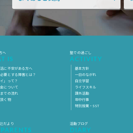
方へ
塾での過ごし
T IS
ACTIVITY
生活に不安がある方へ
基本方針
を必要とする障害とは？
一日のながれ
イ」って？
自立学習
料金について
ライフスキル
用までの流れ
課外活動
意頂く物
年中行事
特別授業・SST
 辻だより
活動ブログ
 PARENTS
DIARY