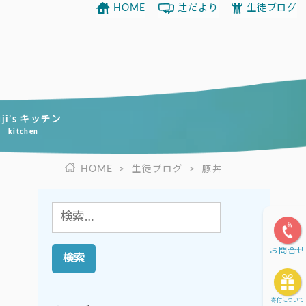
HOME
辻だより
生徒ブログ
uji’s キッチン
kitchen
HOME
>
生徒ブログ
>
豚丼
検
索:
お問合せ
寄付について