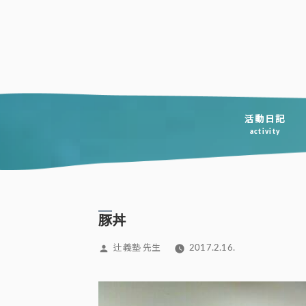
コ
ン
テ
ン
ツ
へ
活動日記
activity
ス
キ
ッ
プ
豚丼
投
辻義塾 先生
2017.2.16.
稿
者: