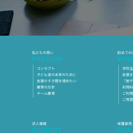
私たちの想い
初めての
MISSION
WHA
コンセプト
学校
子ども達の未来のために
支援
支援のすき間を埋めたい
「放デ
療育の方針
利用
チーム療育
ご利
ご用
求人情報
保護者用
RECRUIT
FOR