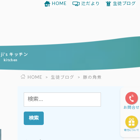
HOME
辻だより
生徒ブログ
uji’s キッチン
kitchen
HOME
>
生徒ブログ
>
豚の角煮
検
索:
お問合せ
寄付について