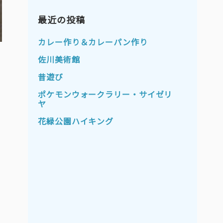
2023年11月
2023年10月
2023年9月
最近の投稿
2023年8月
2023年7月
2023年6月
カレー作り＆カレーパン作り
2023年5月
2023年4月
佐川美術館
2023年3月
2023年2月
昔遊び
2023年1月
2022年12月
ポケモンウォークラリー・サイゼリ
ヤ
2022年11月
2022年10月
花緑公園ハイキング
2022年9月
2022年8月
2022年7月
2022年6月
2022年5月
2022年4月
2022年3月
2022年2月
2022年1月
2021年12月
2021年11月
2021年10月