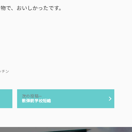
た物で、おいしかったです。
 キッチン
次
次の投稿
の
散弾銃学校短縮
投
稿: