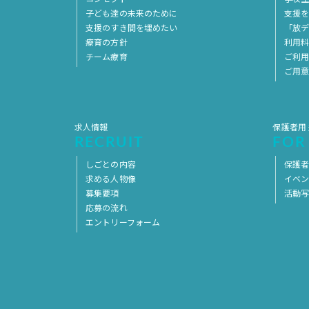
子ども達の未来のために
支援
支援のすき間を埋めたい
「放デ
療育の方針
利用
チーム療育
ご利
ご用
求人情報
保護者用
RECRUIT
FOR
しごとの内容
保護者
求める人物像
イベ
募集要項
活動
応募の流れ
エントリーフォーム