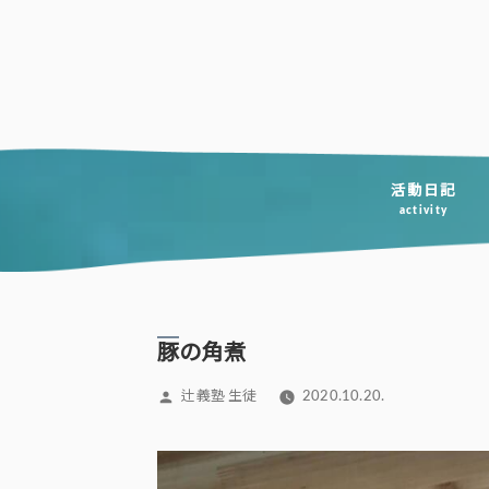
コ
ン
テ
ン
ツ
へ
活動日記
activity
ス
キ
ッ
プ
豚の角煮
投
辻義塾 生徒
2020.10.20.
稿
者: