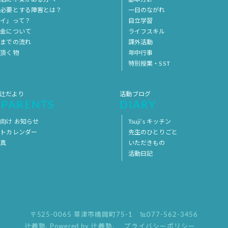
を必要とする障害とは？
一日のながれ
イ」って？
自立学習
料金について
ライフスキル
用までの流れ
課外活動
意頂く物
年中行事
特別授業・SST
 辻だより
活動ブログ
 PARENTS
DIARY
向け お知らせ
Tsuji’s キッチン
ントカレンダー
先生のひとりごと
写真
いただきもの
活動日記
〒525-0065 草津市橋岡町75-1
℡077-562-3456
辻義塾
,
Powered by 辻義塾.
プライバシーポリシー