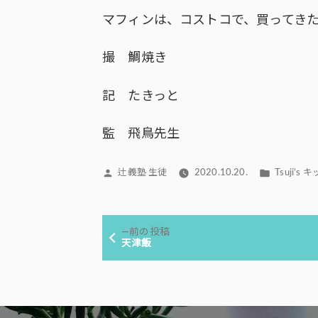
マフィンは、コストコで、買ってき
撮 鯛焼き
記 たきっと
監 飛鳥先生
投
カ
辻義塾 生徒
2020.10.20.
Tsuji’s
稿
テ
者:
ゴ
投
リ
前
前の投稿
ー:
稿
の
天津飯
投
ナ
稿:
ビ
ゲ