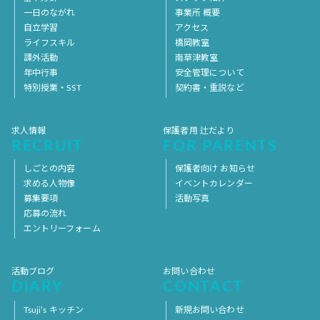
一日のながれ
事業所 概要
自立学習
アクセス
ライフスキル
橋岡教室
課外活動
南草津教室
年中行事
安全管理について
特別授業・SST
契約書・重説など
求人情報
保護者用 辻だより
RECRUIT
FOR PARENTS
しごとの内容
保護者向け お知らせ
求める人物像
イベントカレンダー
募集要項
活動写真
応募の流れ
エントリーフォーム
活動ブログ
お問い合わせ
DIARY
CONTACT
Tsuji’s キッチン
新規お問い合わせ