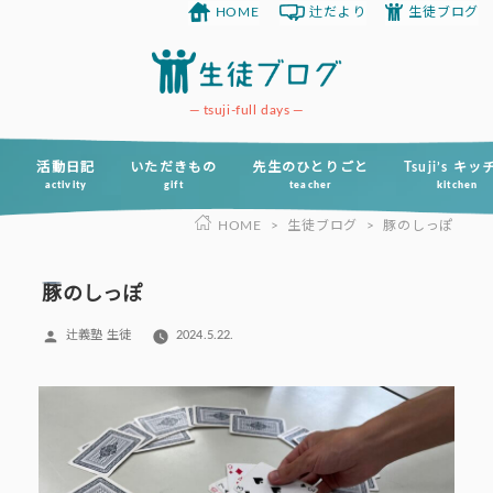
HOME
辻だより
生徒ブログ
コ
ン
テ
ン
tsuji-full days
ツ
へ
活動日記
いただきもの
先生のひとりごと
Tsuji’s キ
activity
gift
teacher
kitchen
ス
HOME
>
生徒ブログ
>
豚のしっぽ
キ
ッ
プ
豚のしっぽ
投
辻義塾 生徒
2024.5.22.
稿
者: