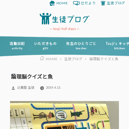
HOME
辻だより
生徒ブログ
コ
ン
テ
ン
tsuji-full days
ツ
へ
活動日記
いただきもの
先生のひとりごと
Tsuji’s キ
activity
gift
teacher
kitchen
ス
HOME
>
生徒ブログ
>
論理脳クイズと魚
キ
ッ
プ
論理脳クイズと魚
投
辻義塾 生徒
2019.4.13.
稿
者: