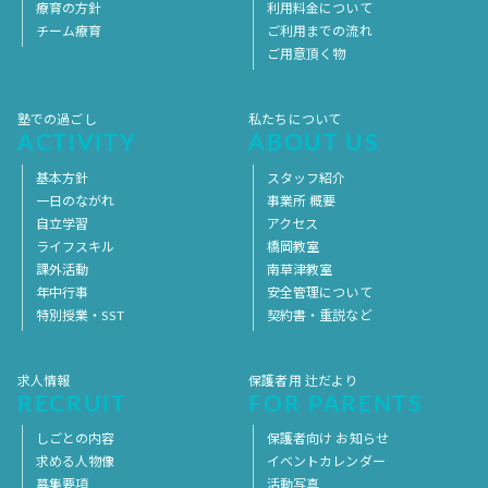
療育の方針
利用料金について
チーム療育
ご利用までの流れ
ご用意頂く物
塾での過ごし
私たちについて
ACTIVITY
ABOUT US
基本方針
スタッフ紹介
一日のながれ
事業所 概要
自立学習
アクセス
ライフスキル
橋岡教室
課外活動
南草津教室
年中行事
安全管理について
特別授業・SST
契約書・重説など
求人情報
保護者用 辻だより
RECRUIT
FOR PARENTS
しごとの内容
保護者向け お知らせ
求める人物像
イベントカレンダー
募集要項
活動写真