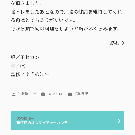
を頂きました、
脳トレをしたあとなので、脳の健康を維持してくれ
る魚はとてもありがたいです。
今から鯛で何の料理をしようか胸がふくらみます。
終わり
記／モヒカン
写／⑨
監修／ゆきの先生
投
カ
辻義塾 生徒
2019.4.13.
活動日記
稿
テ
者:
ゴ
リ
投
ー:
次
次の投稿
稿
の
誕生日のオムタイチャーハン!!!
投
ナ
稿: