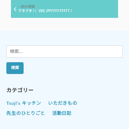
ビ
前
前の投稿
ゲ
の
ブタブタ！( ´(00)`)PFFFFFFFFFT！
投
ー
稿:
シ
ョ
ン
検
索:
カテゴリー
Tsuji’s キッチン
いただきもの
先生のひとりごと
活動日記