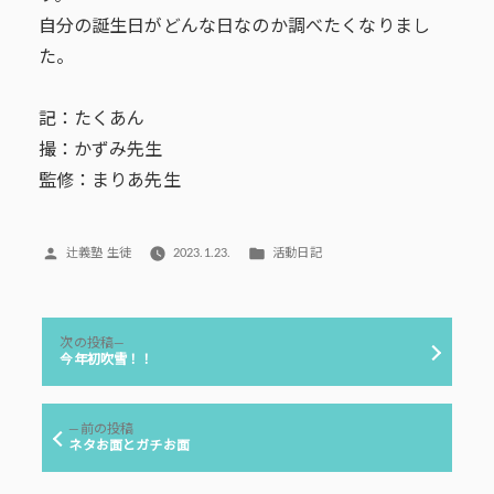
自分の誕生日がどんな日なのか調べたくなりまし
た。
記：たくあん
撮：かずみ先生
監修：まりあ先生
投
カ
辻義塾 生徒
2023.1.23.
活動日記
稿
テ
者:
ゴ
リ
投
ー:
次
次の投稿
稿
の
今年初吹雪！！
投
ナ
稿:
ビ
前
前の投稿
ゲ
の
ネタお面とガチお面
投
ー
稿: