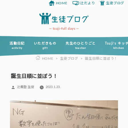
HOME
辻だより
生徒ブログ
コ
ン
テ
ン
tsuji-full days
ツ
へ
活動日記
いただきもの
先生のひとりごと
Tsuji’s キ
activity
gift
teacher
kitchen
ス
HOME
>
生徒ブログ
>
誕生日順に並ぼう！
キ
ッ
プ
誕生日順に並ぼう！
投
辻義塾 生徒
2023.1.23.
稿
者: