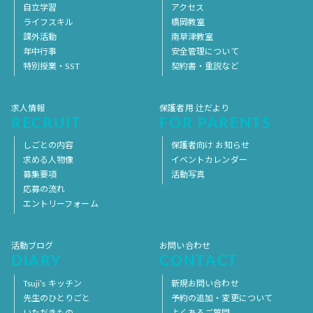
自立学習
アクセス
ライフスキル
橋岡教室
課外活動
南草津教室
年中行事
安全管理について
特別授業・SST
契約書・重説など
求人情報
保護者用 辻だより
RECRUIT
FOR PARENTS
しごとの内容
保護者向け お知らせ
求める人物像
イベントカレンダー
募集要項
活動写真
応募の流れ
エントリーフォーム
活動ブログ
お問い合わせ
DIARY
CONTACT
Tsuji’s キッチン
新規お問い合わせ
先生のひとりごと
予約の追加・変更について
いただきもの
よくあるご質問