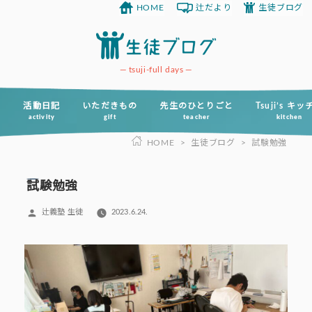
HOME
辻だより
生徒ブログ
コ
ン
テ
ン
tsuji-full days
ツ
へ
活動日記
いただきもの
先生のひとりごと
Tsuji’s キ
activity
gift
teacher
kitchen
ス
HOME
>
生徒ブログ
>
試験勉強
キ
ッ
プ
試験勉強
投
辻義塾 生徒
2023.6.24.
稿
者: