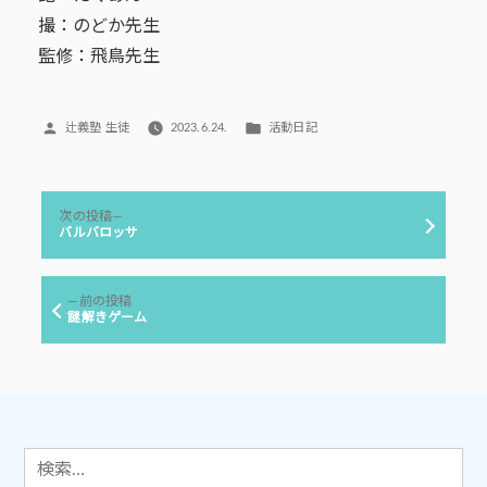
撮：のどか先生
監修：飛鳥先生
投
カ
辻義塾 生徒
2023.6.24.
活動日記
稿
テ
者:
ゴ
リ
投
ー:
次
次の投稿
稿
の
バルバロッサ
投
ナ
稿:
ビ
前
前の投稿
ゲ
の
謎解きゲーム
投
ー
稿:
シ
ョ
ン
検