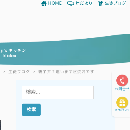
HOME
辻だより
生徒ブログ
uji’s キッチン
kitchen
E
>
生徒ブログ
>
親子丼？違います照焼丼です
お問合せ
検
索:
寄付について