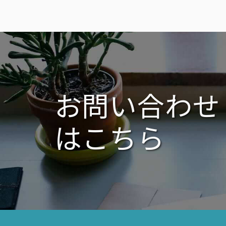
ナ
稿:
ビ
ゲ
ー
シ
ョ
ン
お問い合わせ
はこちら