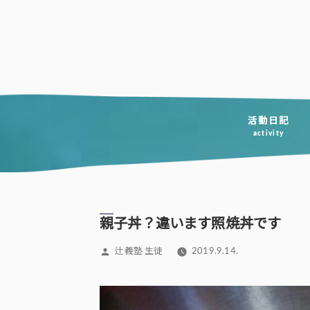
コ
ン
テ
ン
ツ
へ
活動日記
activity
ス
キ
ッ
プ
親子丼？違います照焼丼です
投
辻義塾 生徒
2019.9.14.
稿
者: