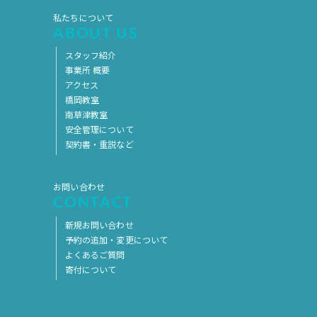
2019年7月
2019年6月
私たちについて
ABOUT US
2019年5月
2019年4月
スタッフ紹介
2019年3月
2019年2月
事業所 概要
アクセス
2019年1月
2018年12月
橋岡教室
2018年11月
2018年10月
南草津教室
安全管理について
2018年9月
2018年8月
契約書・重説など
2018年7月
2018年6月
2018年5月
2018年4月
お問い合わせ
CONTACT
2018年3月
2018年2月
新規お問い合わせ
2018年1月
2017年12月
予約の追加・変更について
よくあるご質問
2017年11月
2017年10月
寄付について
2017年9月
2017年8月
2017年7月
2017年6月