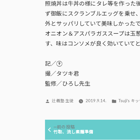
照焼丼は牛丼の様にタレ等を作った
ず御飯にスクランブルエッグを乗せ
外とサッパリしていて美味しかった
オニオン＆アスパラガススープは玉
す、味はコンソメが良く効いていて
記／⑨
撮／タツキ君
監修／ひろし先生
投
カ
辻義塾 生徒
2019.9.14.
Tsuji’s 
稿
テ
者:
ゴ
投
リ
前
前の投稿
ー:
稿
の
竹取、流し素麺準備
投