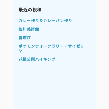
2023年11月
2023年10月
2023年9月
最近の投稿
2023年8月
2023年7月
2023年6月
カレー作り＆カレーパン作り
2023年5月
2023年4月
佐川美術館
2023年3月
2023年2月
昔遊び
2023年1月
2022年12月
ポケモンウォークラリー・サイゼリ
ヤ
2022年11月
2022年10月
花緑公園ハイキング
2022年9月
2022年8月
2022年7月
2022年6月
2022年5月
2022年4月
2022年3月
2022年2月
2022年1月
2021年12月
2021年11月
2021年10月