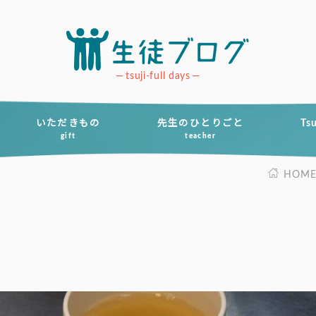
tsuji-full days
いただきもの
先生のひとりごと
Ts
gift
teacher
HOM