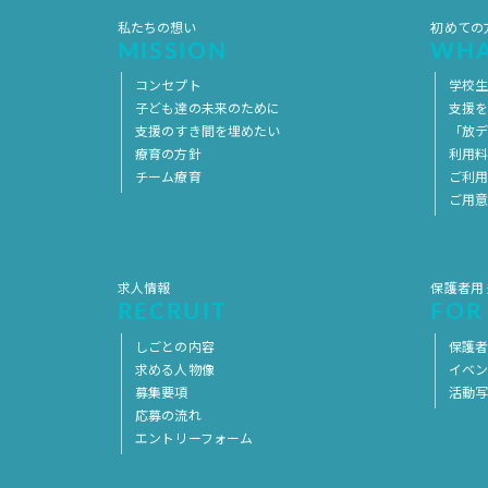
私たちの想い
初めての
MISSION
WHA
コンセプト
学校
子ども達の未来のために
支援
支援のすき間を埋めたい
「放デ
療育の方針
利用
チーム療育
ご利
ご用
求人情報
保護者用
RECRUIT
FOR
しごとの内容
保護者
求める人物像
イベ
募集要項
活動
応募の流れ
エントリーフォーム