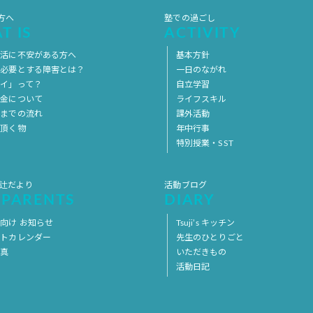
方へ
塾での過ごし
T IS
ACTIVITY
生活に不安がある方へ
基本方針
を必要とする障害とは？
一日のながれ
イ」って？
自立学習
料金について
ライフスキル
用までの流れ
課外活動
意頂く物
年中行事
特別授業・SST
 辻だより
活動ブログ
 PARENTS
DIARY
向け お知らせ
Tsuji’s キッチン
ントカレンダー
先生のひとりごと
写真
いただきもの
活動日記