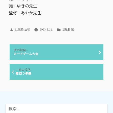
撮：ゆきの先生
監修：あやか先生
投
カ
辻義塾 生徒
2023.8.11.
活動日記
稿
テ
者:
ゴ
リ
投
ー:
次
次の投稿
稿
の
カードゲーム大会
投
ナ
稿:
ビ
前
前の投稿
ゲ
の
夏祭り準備
投
ー
稿:
シ
ョ
ン
検