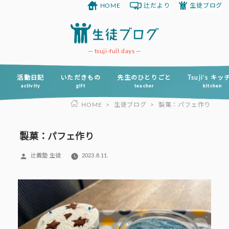
HOME
辻だより
生徒ブログ
コ
ン
テ
ン
tsuji-full days
ツ
へ
活動日記
いただきもの
先生のひとりごと
Tsuji’s キ
activity
gift
teacher
kitchen
ス
HOME
>
生徒ブログ
>
製菓：パフェ作り
キ
ッ
プ
製菓：パフェ作り
投
辻義塾 生徒
2023.8.11.
稿
者: