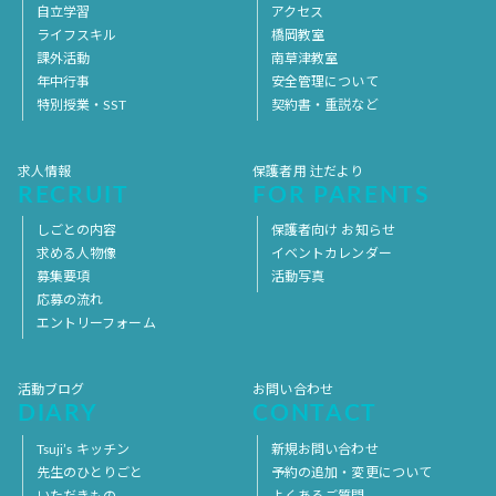
自立学習
アクセス
ライフスキル
橋岡教室
課外活動
南草津教室
年中行事
安全管理について
特別授業・SST
契約書・重説など
求人情報
保護者用 辻だより
RECRUIT
FOR PARENTS
しごとの内容
保護者向け お知らせ
求める人物像
イベントカレンダー
募集要項
活動写真
応募の流れ
エントリーフォーム
活動ブログ
お問い合わせ
DIARY
CONTACT
Tsuji’s キッチン
新規お問い合わせ
先生のひとりごと
予約の追加・変更について
いただきもの
よくあるご質問