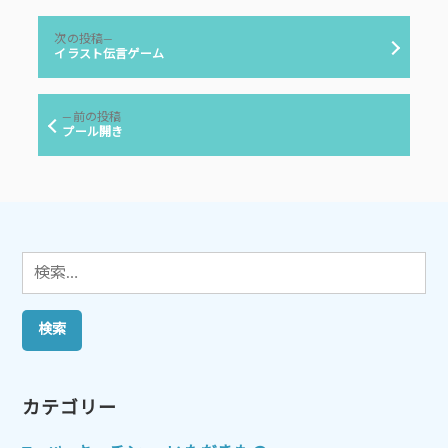
リ
投
ー:
次
次の投稿
稿
の
イラスト伝言ゲーム
投
ナ
稿:
ビ
前
前の投稿
ゲ
の
プール開き
投
ー
稿:
シ
ョ
ン
検
索:
カテゴリー