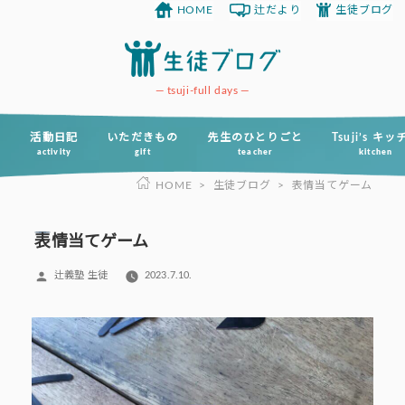
HOME
辻だより
生徒ブログ
コ
ン
テ
ン
tsuji-full days
ツ
へ
活動日記
いただきもの
先生のひとりごと
Tsuji’s キ
activity
gift
teacher
kitchen
ス
HOME
>
生徒ブログ
>
表情当てゲーム
キ
ッ
プ
表情当てゲーム
投
辻義塾 生徒
2023.7.10.
稿
者: