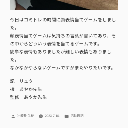
今日はコミトレの時間に顔表情当てゲームをしまし
た。
顔表情当てゲームは気持ちの言葉が書いてあり、そ
の中からどういう表情を当てるゲームです。
簡単な表情もありましたが難しい表情もありまし
た。
なかなかやらないゲームですがまたやりたいです。
記 リュウ
撮 あやか先生
監修 あやか先生
投
カ
辻義塾 生徒
2023.7.10.
活動日記
稿
テ
者:
ゴ