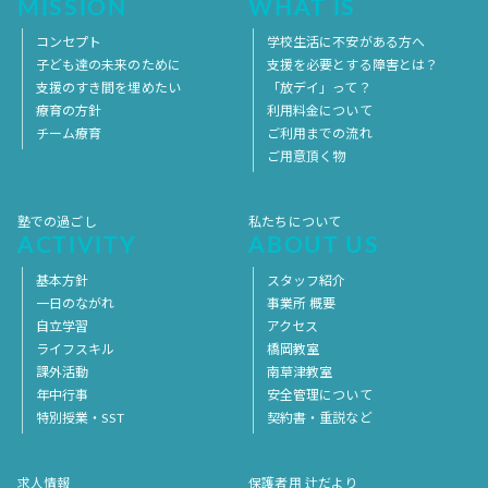
MISSION
WHAT IS
コンセプト
学校生活に不安がある方へ
子ども達の未来のために
支援を必要とする障害とは？
支援のすき間を埋めたい
「放デイ」って？
療育の方針
利用料金について
チーム療育
ご利用までの流れ
ご用意頂く物
塾での過ごし
私たちについて
ACTIVITY
ABOUT US
基本方針
スタッフ紹介
一日のながれ
事業所 概要
自立学習
アクセス
ライフスキル
橋岡教室
課外活動
南草津教室
年中行事
安全管理について
特別授業・SST
契約書・重説など
求人情報
保護者用 辻だより