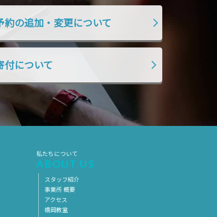
2019年7月
2019年6月
予約の追加・変更について
2019年5月
2019年4月
2019年3月
2019年2月
2019年1月
2018年12月
寄付について
2018年11月
2018年10月
2018年9月
2018年8月
2018年7月
2018年6月
2018年5月
2018年4月
2018年3月
2018年2月
私たちについて
2018年1月
2017年12月
ABOUT US
2017年11月
2017年10月
スタッフ紹介
事業所 概要
2017年9月
2017年8月
アクセス
橋岡教室
2017年7月
2017年6月