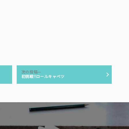
次
次の投稿
の
初挑戦!!ロールキャベツ
投
稿: