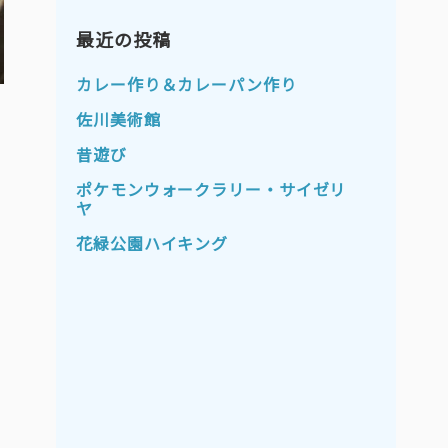
2023年11月
2023年10月
2023年9月
最近の投稿
2023年8月
2023年7月
2023年6月
カレー作り＆カレーパン作り
2023年5月
2023年4月
佐川美術館
2023年3月
2023年2月
昔遊び
2023年1月
2022年12月
ポケモンウォークラリー・サイゼリ
ヤ
2022年11月
2022年10月
花緑公園ハイキング
2022年9月
2022年8月
2022年7月
2022年6月
2022年5月
2022年4月
2022年3月
2022年2月
2022年1月
2021年12月
2021年11月
2021年10月