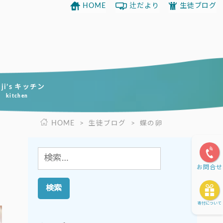
HOME
辻だより
生徒ブログ
uji’s キッチン
kitchen
HOME
>
生徒ブログ
>
蝶の卵
検
お問合せ
索:
寄付について