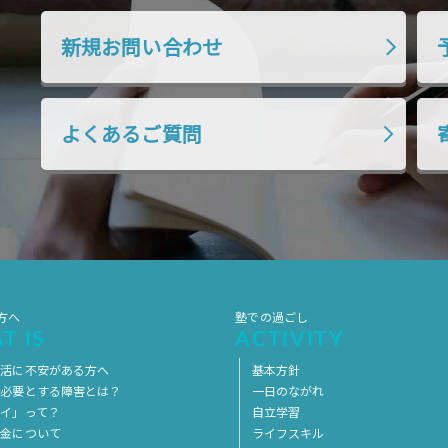
新規お問い合わせ
よくあるご質問
方へ
塾での過ごし
T IS
ACTIVITY
生活に不安がある方へ
基本方針
を必要とする障害とは？
一日のながれ
イ」って？
自立学習
料金について
ライフスキル