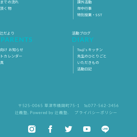
用までの流れ
課外活動
意頂く物
年中行事
特別授業・SST
 辻だより
活動ブログ
 PARENTS
DIARY
向け お知らせ
Tsuji’s キッチン
ントカレンダー
先生のひとりごと
写真
いただきもの
活動日記
〒525-0065 草津市橋岡町75-1
℡077-562-3456
辻義塾
,
Powered by 辻義塾.
プライバシーポリシー