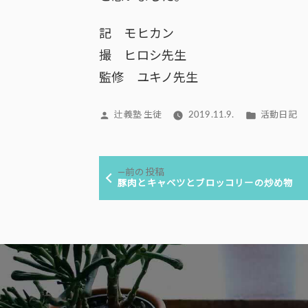
記 モヒカン
撮 ヒロシ先生
監修 ユキノ先生
投
カ
辻義塾 生徒
2019.11.9.
活動日記
稿
テ
者:
ゴ
投
リ
前
前の投稿
ー:
稿
の
豚肉とキャベツとブロッコリーの炒め物
投
ナ
稿:
ビ
ゲ
ー
シ
ョ