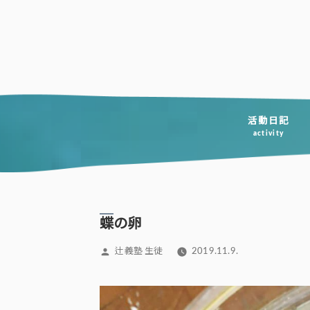
コ
ン
テ
ン
ツ
へ
活動日記
activity
ス
キ
ッ
プ
蝶の卵
投
辻義塾 生徒
2019.11.9.
稿
者: