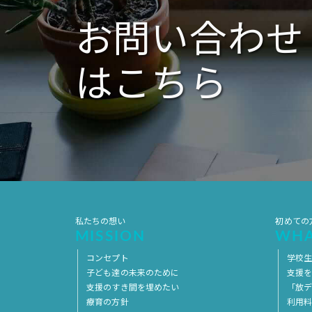
ン
お問い合わせ
はこちら
私たちの想い
初めての
MISSION
WHA
コンセプト
学校
子ども達の未来のために
支援
支援のすき間を埋めたい
「放デ
療育の方針
利用