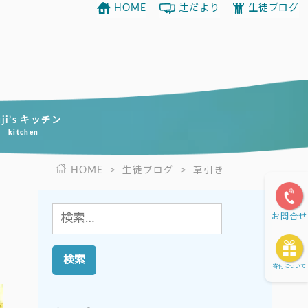
HOME
辻だより
生徒ブログ
uji’s キッチン
kitchen
HOME
>
生徒ブログ
>
草引き
検
お問合せ
索:
寄付について