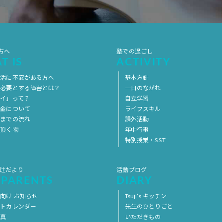
方へ
塾での過ごし
T IS
ACTIVITY
生活に不安がある方へ
基本方針
を必要とする障害とは？
一日のながれ
イ」って？
自立学習
料金について
ライフスキル
用までの流れ
課外活動
意頂く物
年中行事
特別授業・SST
 辻だより
活動ブログ
 PARENTS
DIARY
向け お知らせ
Tsuji’s キッチン
ントカレンダー
先生のひとりごと
写真
いただきもの