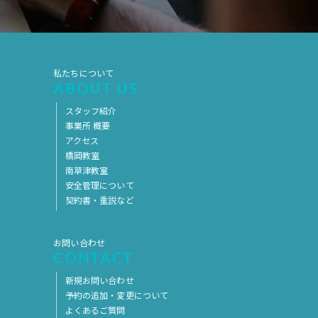
2019年7月
2019年6月
2019年5月
2019年4月
2019年3月
2019年2月
私たちについて
ABOUT US
2019年1月
2018年12月
スタッフ紹介
2018年11月
2018年10月
事業所 概要
2018年9月
2018年8月
アクセス
橋岡教室
2018年7月
2018年6月
南草津教室
安全管理について
2018年5月
2018年4月
契約書・重説など
2018年3月
2018年2月
2018年1月
2017年12月
お問い合わせ
CONTACT
2017年11月
2017年10月
新規お問い合わせ
2017年9月
2017年8月
予約の追加・変更について
よくあるご質問
2017年7月
2017年6月