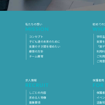
私たちの想い
初めての
MISSION
WHA
コンセプト
学校
子ども達の未来のために
支援
支援のすき間を埋めたい
「放デ
療育の方針
利用
チーム療育
ご利
ご用
求人情報
保護者用
RECRUIT
FOR
しごとの内容
保護者
求める人物像
イベ
募集要項
活動