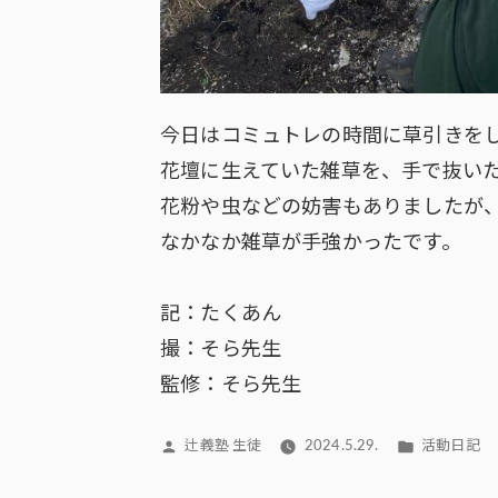
今日はコミュトレの時間に草引きを
花壇に生えていた雑草を、手で抜い
花粉や虫などの妨害もありましたが
なかなか雑草が手強かったです。
記：たくあん
撮：そら先生
監修：そら先生
投
カ
辻義塾 生徒
2024.5.29.
活動日記
稿
テ
者:
ゴ