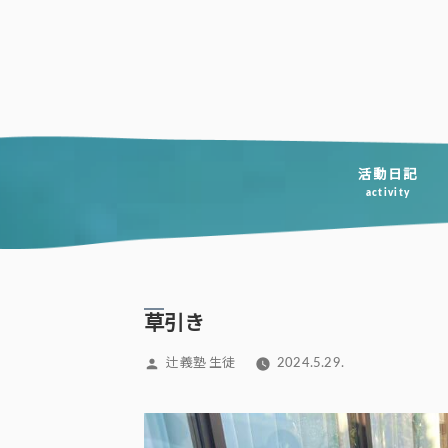
コ
ン
テ
ン
ツ
へ
活動日記
activity
ス
キ
ッ
プ
草引き
投
辻義塾 生徒
2024.5.29.
稿
者: