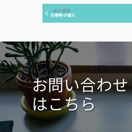
投
リ
前
前の投稿
ー:
稿
の
災害時の備え
投
ナ
稿:
ビ
ゲ
ー
シ
ョ
ン
お問い合わせ
はこちら