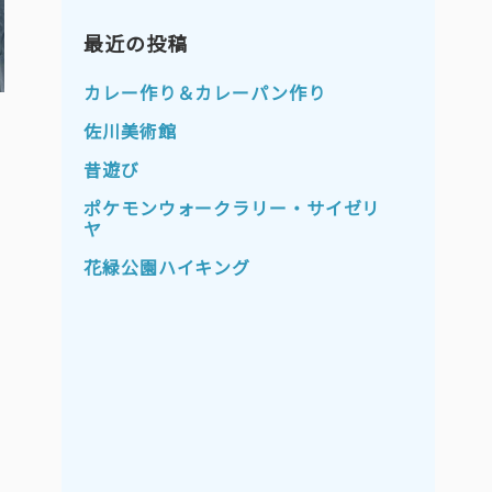
2023年11月
2023年10月
2023年9月
最近の投稿
2023年8月
2023年7月
2023年6月
カレー作り＆カレーパン作り
2023年5月
2023年4月
佐川美術館
2023年3月
2023年2月
昔遊び
2023年1月
2022年12月
ポケモンウォークラリー・サイゼリ
ヤ
2022年11月
2022年10月
花緑公園ハイキング
2022年9月
2022年8月
2022年7月
2022年6月
2022年5月
2022年4月
2022年3月
2022年2月
2022年1月
2021年12月
2021年11月
2021年10月