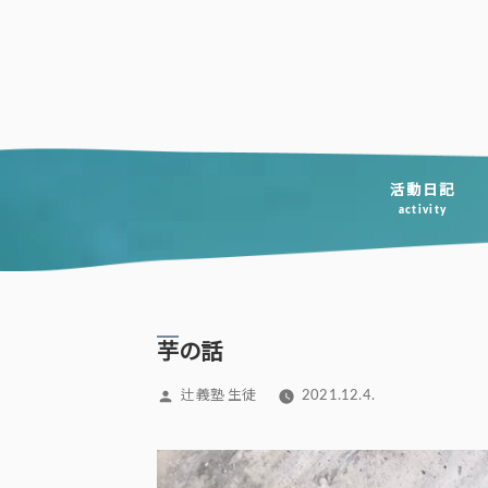
コ
ン
テ
ン
ツ
へ
活動日記
activity
ス
キ
ッ
プ
芋の話
投
辻義塾 生徒
2021.12.4.
稿
者: