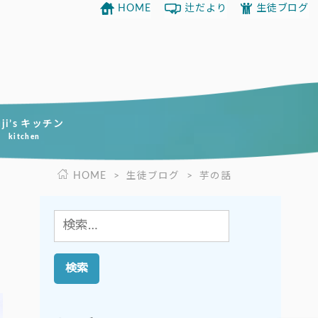
HOME
辻だより
生徒ブログ
uji’s キッチン
kitchen
HOME
>
生徒ブログ
>
芋の話
検
索: