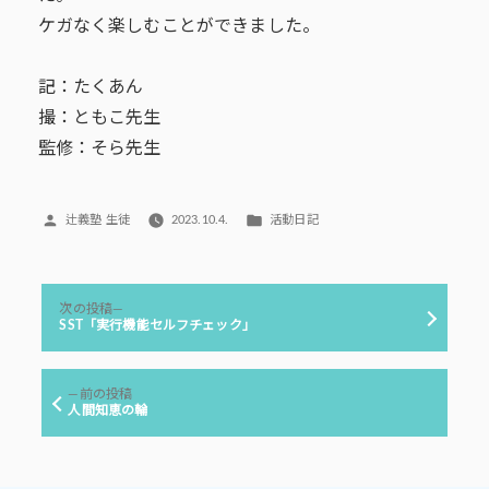
ケガなく楽しむことができました。
記：たくあん
撮：ともこ先生
監修：そら先生
投
カ
辻義塾 生徒
2023.10.4.
活動日記
稿
テ
者:
ゴ
リ
投
ー:
次
次の投稿
稿
の
SST「実行機能セルフチェック」
投
ナ
稿:
ビ
前
前の投稿
ゲ
の
人間知恵の輪
投
ー
稿:
シ
ョ