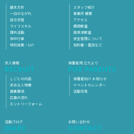
基本方針
スタッフ紹介
一日のながれ
事業所 概要
自立学習
アクセス
ライフスキル
橋岡教室
課外活動
南草津教室
年中行事
安全管理について
特別授業・SST
契約書・重説など
求人情報
保護者用 辻だより
RECRUIT
FOR PARENTS
しごとの内容
保護者向け お知らせ
求める人物像
イベントカレンダー
募集要項
活動写真
応募の流れ
エントリーフォーム
活動ブログ
お問い合わせ
DIARY
CONTACT