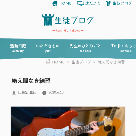
HOME
辻だより
生徒ブログ
コ
ン
テ
ン
tsuji-full days
ツ
へ
活動日記
いただきもの
先生のひとりごと
Tsuji’s キ
activity
gift
teacher
kitchen
ス
HOME
>
生徒ブログ
>
絶え間なき練習
キ
ッ
プ
絶え間なき練習
投
辻義塾 生徒
2020.6.18.
稿
者: