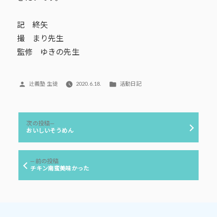
記 終矢
撮 まり先生
監修 ゆきの先生
投
カ
辻義塾 生徒
2020.6.18.
活動日記
稿
テ
者:
ゴ
リ
投
ー:
次
次の投稿
稿
の
おいしいそうめん
投
ナ
稿:
ビ
前
前の投稿
ゲ
の
チキン南蛮美味かった
投
ー
稿:
シ
ョ
ン