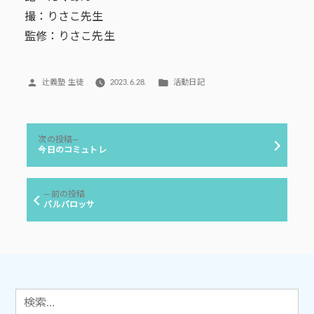
撮：りさこ先生
監修：りさこ先生
投
カ
辻義塾 生徒
2023.6.28.
活動日記
稿
テ
者:
ゴ
リ
投
ー:
次
次の投稿
稿
の
今日のコミュトレ
投
ナ
稿:
ビ
前
前の投稿
ゲ
の
バルバロッサ
投
ー
稿:
シ
ョ
ン
検