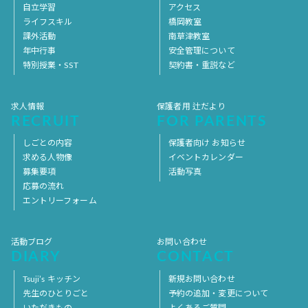
自立学習
アクセス
ライフスキル
橋岡教室
課外活動
南草津教室
年中行事
安全管理について
特別授業・SST
契約書・重説など
求人情報
保護者用 辻だより
RECRUIT
FOR PARENTS
しごとの内容
保護者向け お知らせ
求める人物像
イベントカレンダー
募集要項
活動写真
応募の流れ
エントリーフォーム
活動ブログ
お問い合わせ
DIARY
CONTACT
Tsuji’s キッチン
新規お問い合わせ
先生のひとりごと
予約の追加・変更について
いただきもの
よくあるご質問