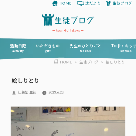
HOME
辻だより
生徒ブログ
コ
ン
テ
ン
tsuji-full days
ツ
へ
活動日記
いただきもの
先生のひとりごと
Tsuji’s キ
activity
gift
teacher
kitchen
ス
HOME
>
生徒ブログ
>
絵しりとり
キ
ッ
プ
絵しりとり
投
辻義塾 生徒
2023.6.28.
稿
者: