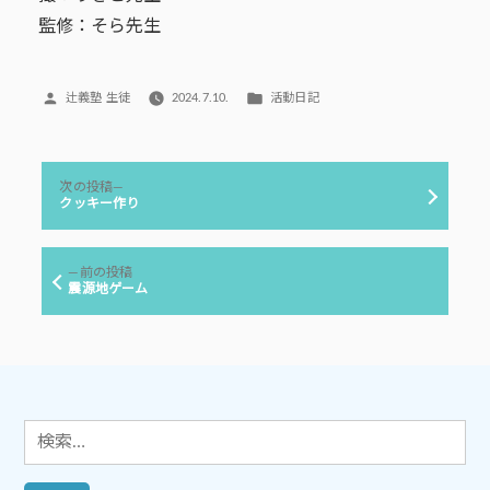
監修：そら先生
投
カ
辻義塾 生徒
2024.7.10.
活動日記
稿
テ
者:
ゴ
リ
投
ー:
次
次の投稿
稿
の
クッキー作り
投
ナ
稿:
ビ
前
前の投稿
ゲ
の
震源地ゲーム
投
ー
稿:
シ
ョ
ン
検
索: