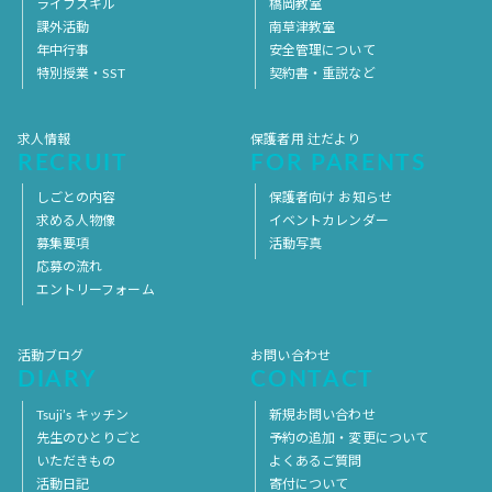
ライフスキル
橋岡教室
課外活動
南草津教室
年中行事
安全管理について
特別授業・SST
契約書・重説など
求人情報
保護者用 辻だより
RECRUIT
FOR PARENTS
しごとの内容
保護者向け お知らせ
求める人物像
イベントカレンダー
募集要項
活動写真
応募の流れ
エントリーフォーム
活動ブログ
お問い合わせ
DIARY
CONTACT
Tsuji’s キッチン
新規お問い合わせ
先生のひとりごと
予約の追加・変更について
いただきもの
よくあるご質問
活動日記
寄付について