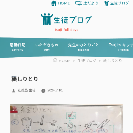
HOME
辻だより
生徒ブログ
コ
ン
テ
ン
tsuji-full days
ツ
へ
活動日記
いただきもの
先生のひとりごと
Tsuji’s キ
activity
gift
teacher
kitchen
ス
HOME
>
生徒ブログ
>
絵しりとり
キ
ッ
プ
絵しりとり
投
辻義塾 生徒
2024.7.10.
稿
者: