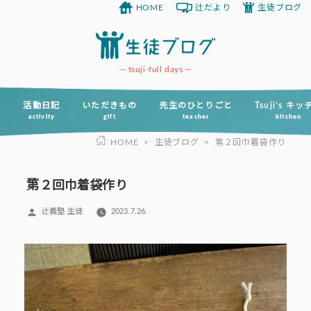
HOME
辻だより
生徒ブログ
コ
ン
テ
ン
tsuji-full days
ツ
へ
活動日記
いただきもの
先生のひとりごと
Tsuji’s キ
activity
gift
teacher
kitchen
ス
HOME
>
生徒ブログ
>
第２回巾着袋作り
キ
ッ
プ
第２回巾着袋作り
投
辻義塾 生徒
2023.7.26.
稿
者: