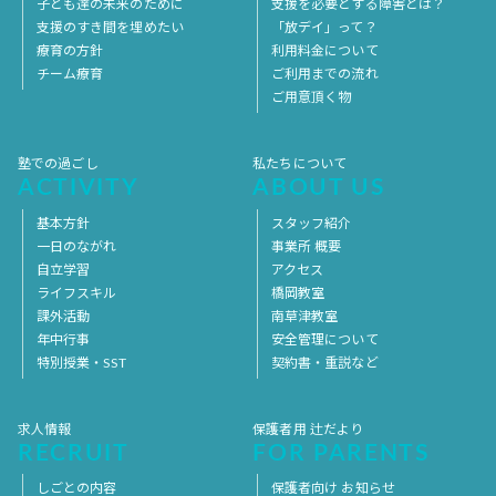
子ども達の未来のために
支援を必要とする障害とは？
支援のすき間を埋めたい
「放デイ」って？
療育の方針
利用料金について
チーム療育
ご利用までの流れ
ご用意頂く物
塾での過ごし
私たちについて
ACTIVITY
ABOUT US
基本方針
スタッフ紹介
一日のながれ
事業所 概要
自立学習
アクセス
ライフスキル
橋岡教室
課外活動
南草津教室
年中行事
安全管理について
特別授業・SST
契約書・重説など
求人情報
保護者用 辻だより
RECRUIT
FOR PARENTS
しごとの内容
保護者向け お知らせ