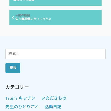
投
ナ
稿:
ビ
前
前の投稿
ゲ
の
佐川美術館に行ってきたよ
投
ー
稿:
シ
ョ
ン
検
索:
カテゴリー
Tsuji’s キッチン
いただきもの
先生のひとりごと
活動日記