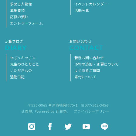
求める人物像
イベントカレンダー
募集要項
活動写真
応募の流れ
エントリーフォーム
活動ブログ
お問い合わせ
DIARY
CONTACT
Tsuji’s キッチン
新規お問い合わせ
先生のひとりごと
予約の追加・変更について
いただきもの
よくあるご質問
活動日記
寄付について
〒525-0065 草津市橋岡町75-1
℡077-562-3456
辻義塾
,
Powered by 辻義塾.
プライバシーポリシー