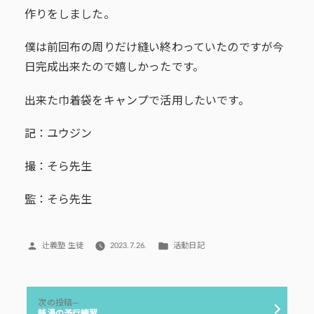
作りをしました。
僕は前回布の周りだけ縫い終わっていたのですが今
日完成出来たので嬉しかったです。
出来た巾着袋をキャンプで活用したいです。
記：ユウジン
撮：そら先生
監：そら先生
投
カ
辻義塾 生徒
2023.7.26.
活動日記
稿
テ
者:
ゴ
リ
投
ー:
次
次の投稿
稿
の
銭湯の予行練習