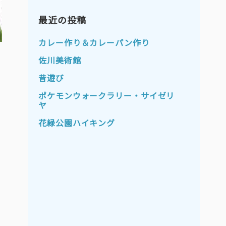
2023年11月
2023年10月
2023年9月
最近の投稿
2023年8月
2023年7月
2023年6月
カレー作り＆カレーパン作り
2023年5月
2023年4月
佐川美術館
2023年3月
2023年2月
昔遊び
2023年1月
2022年12月
ポケモンウォークラリー・サイゼリ
ヤ
2022年11月
2022年10月
花緑公園ハイキング
2022年9月
2022年8月
2022年7月
2022年6月
2022年5月
2022年4月
2022年3月
2022年2月
2022年1月
2021年12月
2021年11月
2021年10月