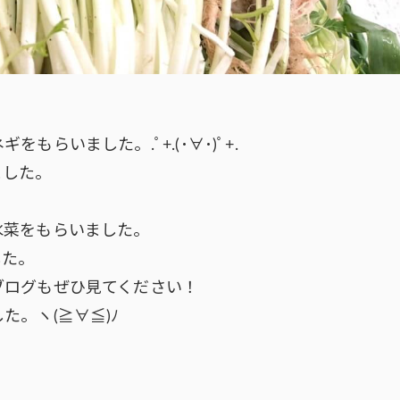
らいました。.ﾟ+.(･∀･)ﾟ+.
ました。
水菜をもらいました。
した。
ブログもぜひ見てください！
。ヽ(≧∀≦)ﾉ