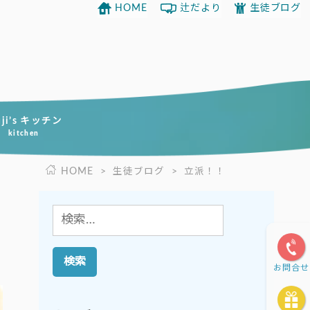
HOME
辻だより
生徒ブログ
uji’s キッチン
kitchen
HOME
>
生徒ブログ
>
立派！！
検
索:
お問合せ