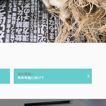
次
次の投稿
の
年末年始に向けて
投
稿: