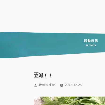
コ
ン
テ
ン
ツ
へ
活動日記
activity
ス
キ
ッ
プ
立派！！
投
辻義塾 生徒
2018.12.25.
稿
者: