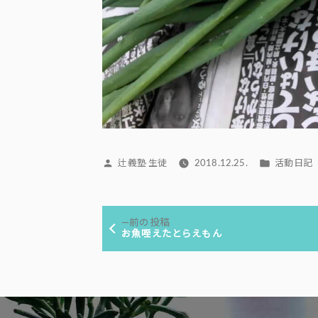
投
カ
辻義塾 生徒
2018.12.25.
活動日記
稿
テ
者:
ゴ
投
リ
前
前の投稿
ー:
稿
の
お魚咥えたとらえもん
投
ナ
稿:
ビ
ゲ
ー