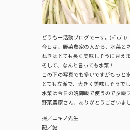
どうもー活動ブログでーす。(=ﾟωﾟ)ﾉ
今日は、野菜農家の人から、水菜とネギをも
ねぎはとても長く美味しそうに見え
そして、なんと言っても水菜！
この下の写真でも多いですがもっと
とても立派で、大きく美味しそうで
水菜は今日の晩御飯で使うので夕飯
野菜農家さん、ありがとうございました
撮／ユキノ先生
記／鮎