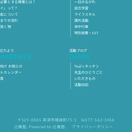
を必要とする障害とは？
一日のながれ
イ」って？
自立学習
料金について
ライフスキル
用までの流れ
課外活動
意頂く物
年中行事
特別授業・SST
 辻だより
活動ブログ
 PARENTS
DIARY
向け お知らせ
Tsuji’s キッチン
ントカレンダー
先生のひとりごと
写真
いただきもの
活動日記
〒525-0065 草津市橋岡町75-1
℡077-562-3456
辻義塾
,
Powered by 辻義塾.
プライバシーポリシー