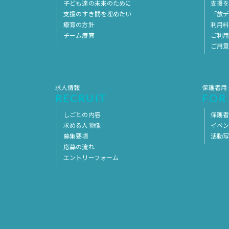
子ども達の未来のために
支援
支援のすき間を埋めたい
「放デ
療育の方針
利用
チーム療育
ご利
ご用
求人情報
保護者用
RECRUIT
FOR
しごとの内容
保護者
求める人物像
イベ
募集要項
活動
応募の流れ
エントリーフォーム