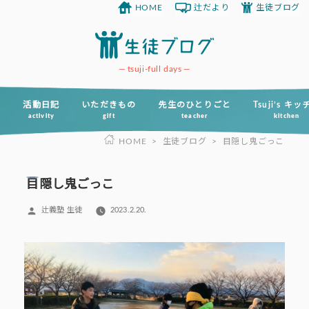
HOME
辻だより
生徒ブログ
コ
ン
テ
ン
tsuji-full days
ツ
へ
活動日記
いただきもの
先生のひとりごと
Tsuji’s キ
activity
gift
teacher
kitchen
ス
HOME
>
生徒ブログ
>
目隠し鬼ごっこ
キ
ッ
プ
目隠し鬼ごっこ
投
辻義塾 生徒
2023.2.20.
稿
者: