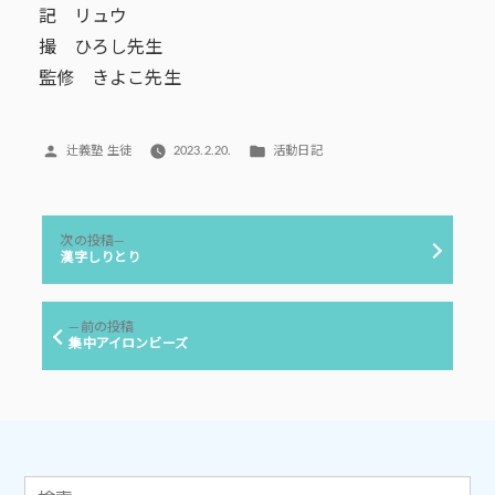
記 リュウ
撮 ひろし先生
監修 きよこ先生
投
カ
辻義塾 生徒
2023.2.20.
活動日記
稿
テ
者:
ゴ
リ
投
ー:
次
次の投稿
稿
の
漢字しりとり
投
ナ
稿:
ビ
前
前の投稿
ゲ
の
集中アイロンビーズ
投
ー
稿:
シ
ョ
ン
検