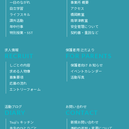
一日のながれ
事業所 概要
自立学習
アクセス
ライフスキル
橋岡教室
課外活動
南草津教室
年中行事
安全管理について
特別授業・SST
契約書・重説など
求人情報
保護者用 辻だより
RECRUIT
FOR PARENTS
しごとの内容
保護者向け お知らせ
求める人物像
イベントカレンダー
募集要項
活動写真
応募の流れ
エントリーフォーム
活動ブログ
お問い合わせ
DIARY
CONTACT
Tsuji’s キッチン
新規お問い合わせ
先生のひとりごと
予約の追加・変更について