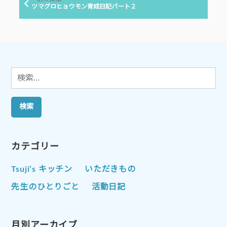
ゲ
の
ツマグロヒョウモン育成日記パート２
投
ー
稿:
シ
ョ
ン
検
索:
カテゴリー
Tsuji’s キッチン
いただきもの
先生のひとりごと
活動日記
月別アーカイブ