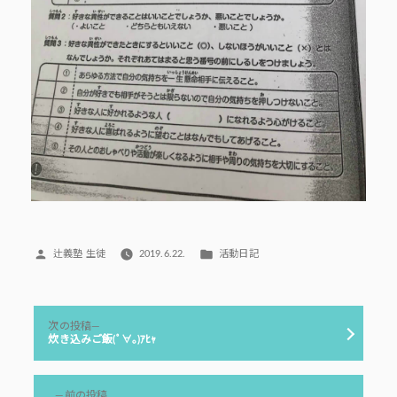
投
カ
辻義塾 生徒
2019.6.22.
活動日記
稿
テ
者:
ゴ
リ
投
ー:
次
次の投稿
稿
の
炊き込みご飯(ﾟ∀｡)ｱﾋｬ
投
ナ
稿:
ビ
前
前の投稿