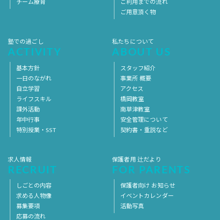
チーム療育
ご利用までの流れ
ご用意頂く物
塾での過ごし
私たちについて
ACTIVITY
ABOUT US
基本方針
スタッフ紹介
一日のながれ
事業所 概要
自立学習
アクセス
ライフスキル
橋岡教室
課外活動
南草津教室
年中行事
安全管理について
特別授業・SST
契約書・重説など
求人情報
保護者用 辻だより
RECRUIT
FOR PARENTS
しごとの内容
保護者向け お知らせ
求める人物像
イベントカレンダー
募集要項
活動写真
応募の流れ