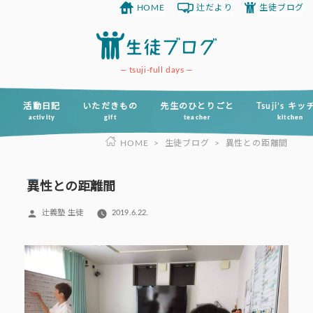
HOME
辻だより
生徒ブログ
コ
ン
テ
ン
tsuji-full days
ツ
へ
活動日記
いただきもの
先生のひとりごと
Tsuji’s キ
activity
gift
teacher
kitchen
ス
HOME
>
生徒ブログ
>
異性との距離間
キ
ッ
プ
異性との距離間
投
辻義塾 生徒
2019.6.22.
稿
者: