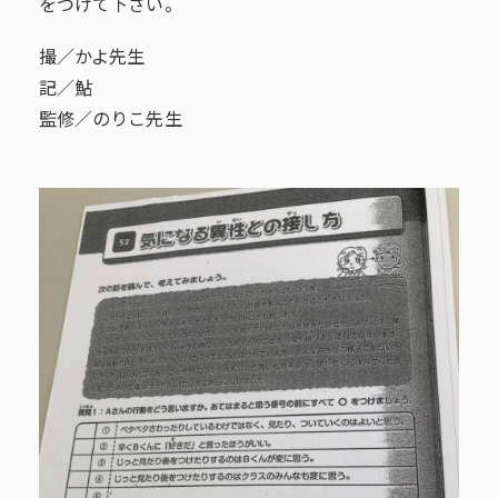
をつけて下さい。
撮／かよ先生
記／鮎
監修／のりこ先生