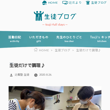
HOME
辻だより
生徒ブログ
コ
ン
テ
ン
tsuji-full days
ツ
へ
活動日記
いただきもの
先生のひとりごと
Tsuji’s キ
activity
gift
teacher
kitchen
ス
HOME
>
生徒ブログ
>
生徒だけで調理♪
キ
ッ
プ
生徒だけで調理♪
投
辻義塾 生徒
2020.8.26.
稿
者: