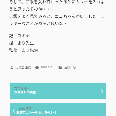
そして、ご飯を入れ終わったあとにカレーを入れよ
うと思ったその時・・・
ご飯をよく見てみると、ニコちゃんがいました。ラ
ッキーなことがあると良いな～
記 ユキナ
撮 まり先生
監修 まり先生
投
カ
辻義塾 生徒
2020.8.26.
活動日記
稿
テ
者:
ゴ
リ
投
ー:
次
次の投稿
稿
の
カマキリの孵化
投
ナ
稿:
ビ
前
前の投稿
ゲ
の
夏野菜カレーの具、多ない？