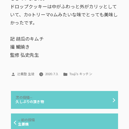
ドロップクッキーは中がふわっと外がカリッとして
いて、カ○トリーマ○ムみたいな味でとっても美味し
かったです。
記 胡瓜のキムチ
撮 鯛焼き
監修 弘史先生
投
カ
辻義塾 生徒
2020.7.3.
Tsuji’s キッチン
稿
テ
者:
ゴ
リ
投
ー:
次
次の投稿
稿
の
久しぶりの頂き物
投
ナ
稿:
ビ
前
前の投稿
ゲ
の
生姜焼
投