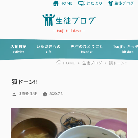
HOME
辻だより
生徒ブログ
コ
ン
テ
ン
tsuji-full days
ツ
へ
活動日記
いただきもの
先生のひとりごと
Tsuji’s キ
activity
gift
teacher
kitchen
ス
HOME
>
生徒ブログ
>
狐ドーン!!
キ
ッ
プ
狐ドーン!!
投
辻義塾 生徒
2020.7.3.
稿
者: