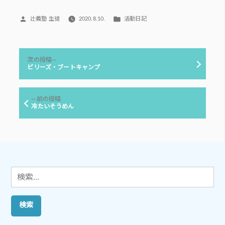
投
カ
辻義塾 生徒
2020.8.10.
活動日記
稿
テ
者:
ゴ
リ
投
ー:
次
次の投稿
稿
の
ビリーズ・ブートキャンプ
投
ナ
稿:
ビ
前
前の投稿
ゲ
の
冷たいそうめん
投
ー
稿:
シ
ョ
ン
検
索: