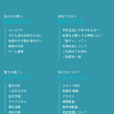
2017年1月
2016年12月
2016年11月
私たちの想い
初めての方へ
MISSION
WHAT IS
コンセプト
学校生活に不安がある方へ
子ども達の未来のために
支援を必要とする障害とは？
支援のすき間を埋めたい
「放デイ」って？
療育の方針
利用料金について
チーム療育
ご利用までの流れ
ご用意頂く物
塾での過ごし
私たちについて
ACTIVITY
ABOUT US
基本方針
スタッフ紹介
一日のながれ
事業所 概要
自立学習
アクセス
ライフスキル
橋岡教室
課外活動
南草津教室
年中行事
安全管理について