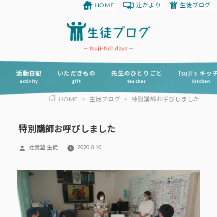
HOME
辻だより
生徒ブログ
コ
ン
テ
ン
tsuji-full days
ツ
へ
活動日記
いただきもの
先生のひとりごと
Tsuji’s キ
activity
gift
teacher
kitchen
ス
HOME
>
生徒ブログ
>
特別講師お呼びしました
キ
ッ
プ
特別講師お呼びしました
投
辻義塾 生徒
2020.8.10.
稿
者: