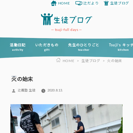
HOME
辻だより
生徒ブログ
コ
ン
テ
ン
tsuji-full days
ツ
へ
活動日記
いただきもの
先生のひとりごと
Tsuji’s キ
activity
gift
teacher
kitchen
ス
HOME
>
生徒ブログ
>
火の始末
キ
ッ
プ
火の始末
投
辻義塾 生徒
2020.8.13.
稿
者: