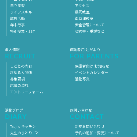
自立学習
アクセス
ライフスキル
橋岡教室
課外活動
南草津教室
年中行事
安全管理について
特別授業・SST
契約書・重説など
求人情報
保護者用 辻だより
RECRUIT
FOR PARENTS
しごとの内容
保護者向け お知らせ
求める人物像
イベントカレンダー
募集要項
活動写真
応募の流れ
エントリーフォーム
活動ブログ
お問い合わせ
DIARY
CONTACT
Tsuji’s キッチン
新規お問い合わせ
先生のひとりごと
予約の追加・変更について