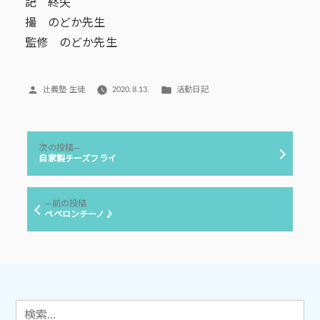
記 終矢
撮 のどか先生
監修 のどか先生
投
カ
辻義塾 生徒
2020.8.13.
活動日記
稿
テ
者:
ゴ
リ
投
ー:
次
次の投稿
稿
の
自家製チーズフライ
投
ナ
稿:
ビ
前
前の投稿
ゲ
の
ペペロンチーノ♪
投
ー
稿:
シ
ョ
ン
検