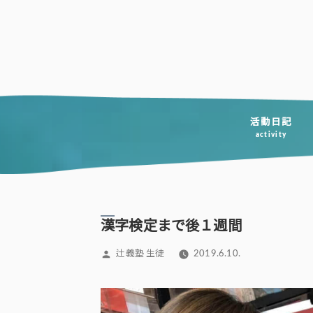
コ
ン
テ
ン
ツ
へ
活動日記
activity
ス
キ
ッ
プ
漢字検定まで後１週間
投
辻義塾 生徒
2019.6.10.
稿
者: