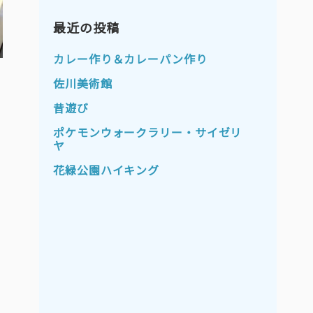
2023年11月
2023年10月
2023年9月
最近の投稿
2023年8月
2023年7月
2023年6月
カレー作り＆カレーパン作り
2023年5月
2023年4月
佐川美術館
2023年3月
2023年2月
昔遊び
2023年1月
2022年12月
ポケモンウォークラリー・サイゼリ
ヤ
2022年11月
2022年10月
花緑公園ハイキング
2022年9月
2022年8月
2022年7月
2022年6月
2022年5月
2022年4月
2022年3月
2022年2月
2022年1月
2021年12月
2021年11月
2021年10月