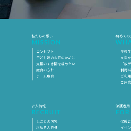
私たちの想い
初めての
MISSION
WHA
コンセプト
学校
子ども達の未来のために
支援
支援のすき間を埋めたい
「放デ
療育の方針
利用
チーム療育
ご利
ご用
求人情報
保護者用
RECRUIT
FOR
しごとの内容
保護者
求める人物像
イベ