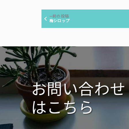
者:
ゴ
投
リ
前
前の投稿
ー:
稿
の
梅シロップ
投
ナ
稿:
ビ
ゲ
ー
シ
ョ
ン
お問い合わせ
はこちら