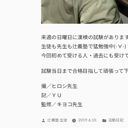
来週の日曜日に漢検の試験があります(
生徒も先生も辻義塾で猛勉強中(-∀-)
今回初めて受ける人・過去にも受け
試験当日まで合格目指して頑張って
撮／ヒロシ先生
記／ＹＵ
監修／キヨコ先生
投
カ
辻義塾 生徒
2019.6.10.
活動日記
稿
テ