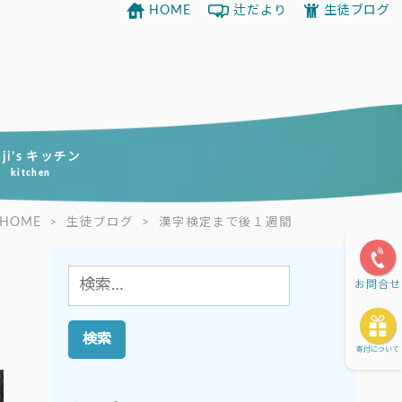
HOME
辻だより
生徒ブログ
uji’s キッチン
kitchen
HOME
>
生徒ブログ
>
漢字検定まで後１週間
検
お問合せ
索:
寄付について