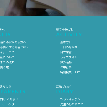
方へ
塾での過ごし
T IS
ACTIVITY
生活に不安がある方へ
基本方針
を必要とする障害とは？
一日のながれ
イ」って？
自立学習
料金について
ライフスキル
用までの流れ
課外活動
意頂く物
年中行事
特別授業・SST
 辻だより
活動ブログ
 PARENTS
DIARY
向け お知らせ
Tsuji’s キッチン
ントカレンダー
先生のひとりごと