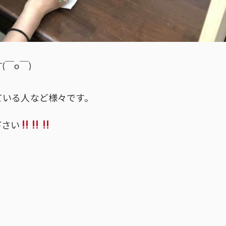
￣o￣)
ている人など様々です。
下さい