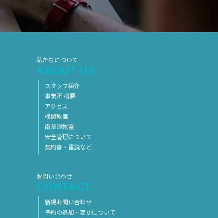
2019年7月
2019年6月
2019年5月
2019年4月
2019年3月
2019年2月
2019年1月
2018年12月
私たちについて
ABOUT US
2018年11月
2018年10月
スタッフ紹介
2018年9月
2018年8月
事業所 概要
アクセス
2018年7月
2018年6月
橋岡教室
南草津教室
2018年5月
2018年4月
安全管理について
2018年3月
2018年2月
契約書・重説など
2018年1月
2017年12月
お問い合わせ
2017年11月
2017年10月
CONTACT
2017年9月
2017年8月
新規お問い合わせ
予約の追加・変更について
2017年7月
2017年6月