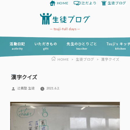
HOME
辻だより
生徒ブログ
コ
ン
テ
ン
tsuji-full days
ツ
へ
活動日記
いただきもの
先生のひとりごと
Tsuji’s キ
activity
gift
teacher
kitchen
ス
HOME
>
生徒ブログ
>
漢字クイズ
キ
ッ
プ
漢字クイズ
投
辻義塾 生徒
2021.6.2.
稿
者: