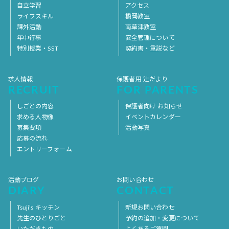
自立学習
アクセス
ライフスキル
橋岡教室
課外活動
南草津教室
年中行事
安全管理について
特別授業・SST
契約書・重説など
求人情報
保護者用 辻だより
RECRUIT
FOR PARENTS
しごとの内容
保護者向け お知らせ
求める人物像
イベントカレンダー
募集要項
活動写真
応募の流れ
エントリーフォーム
活動ブログ
お問い合わせ
DIARY
CONTACT
Tsuji’s キッチン
新規お問い合わせ
先生のひとりごと
予約の追加・変更について
いただきもの
よくあるご質問