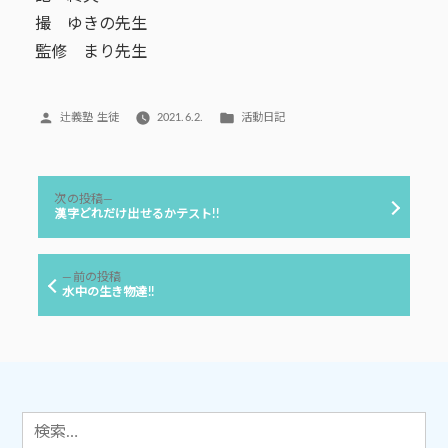
撮 ゆきの先生
監修 まり先生
投
カ
辻義塾 生徒
2021.6.2.
活動日記
稿
テ
者:
ゴ
リ
投
ー:
次
次の投稿
稿
の
漢字どれだけ出せるかテスト!!
投
ナ
稿:
ビ
前
前の投稿
ゲ
の
水中の生き物達!!
投
ー
稿:
シ
ョ
ン
検