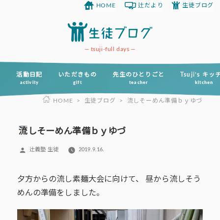
HOME
辻だより
生徒ブログ
コ
ン
テ
ン
tsuji-full days
ツ
へ
活動日記
いただきもの
先生のひとりごと
Tsuji’s キ
activity
gift
teacher
kitchen
ス
HOME
>
生徒ブログ
>
流しそーめん準備ｂｙゆづ
キ
ッ
プ
流しそーめん準備ｂｙゆづ
投
辻義塾 生徒
2019.9.16.
稿
者:
夕方からの流し素麺大会に向けて、 昼から流しそう
めんの準備をしました。