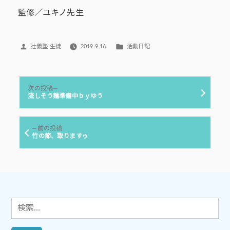
監修／ユキノ先生
投
カ
辻義塾 生徒
2019.9.16.
活動日記
稿
テ
者:
ゴ
リ
投
ー:
次
次の投稿
稿
の
流しそう麺準備中ｂｙゆう
投
ナ
稿:
ビ
前
前の投稿
ゲ
の
竹の節、取りますゥ
投
ー
稿:
シ
ョ
ン
検
索: