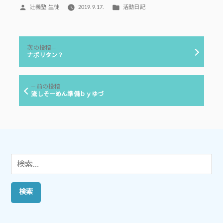
投
カ
辻義塾 生徒
2019.9.17.
活動日記
稿
テ
者:
ゴ
リ
投
ー:
次
次の投稿
稿
の
ナポリタン？
投
ナ
稿:
ビ
前
前の投稿
ゲ
の
流しそーめん準備ｂｙゆづ
投
ー
稿:
シ
ョ
ン
検
索: