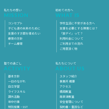
私たちの想い
初めての方へ
MISSION
WHAT IS
コンセプト
学校生活に不安がある方へ
子ども達の未来のために
支援を必要とする障害とは？
支援のすき間を埋めたい
「放デイ」って？
療育の方針
利用料金について
チーム療育
ご利用までの流れ
ご用意頂く物
塾での過ごし
私たちについて
ACTIVITY
ABOUT US
基本方針
スタッフ紹介
一日のながれ
事業所 概要
自立学習
アクセス
ライフスキル
橋岡教室
課外活動
南草津教室
年中行事
安全管理について
特別授業・SST
契約書・重説など