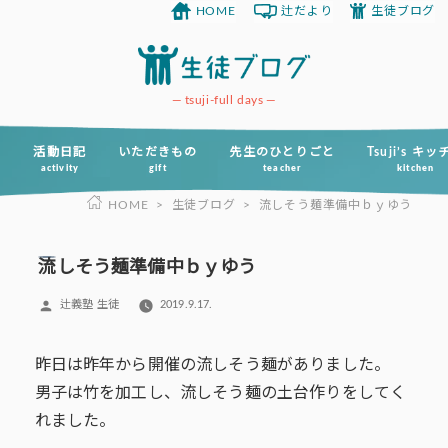
HOME
辻だより
生徒ブログ
コ
ン
テ
ン
tsuji-full days
ツ
へ
活動日記
いただきもの
先生のひとりごと
Tsuji’s キ
activity
gift
teacher
kitchen
ス
HOME
>
生徒ブログ
>
流しそう麺準備中ｂｙゆう
キ
ッ
プ
流しそう麺準備中ｂｙゆう
投
辻義塾 生徒
2019.9.17.
稿
者:
昨日は昨年から開催の流しそう麺がありました。
男子は竹を加工し、流しそう麺の土台作りをしてく
れました。