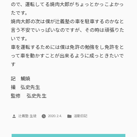
ので、運転してる焼肉大郎がちょっとかっこよかっ
たです。
焼肉大郎の次は僕が辻義塾の車を駐車するのかなと
言う不安でいっぱいなのですが、その時は頑張りた
いです。
車を運転するためには僕は免許の勉強をし免許をと
って車を動かすことが出来るように成っときたいで
す
記 鯛焼
撮 弘史先生
監修 弘史先生
投
カ
辻義塾 生徒
2020.2.4.
活動日記
稿
テ
者:
ゴ
リ