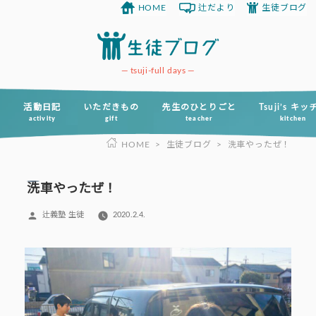
HOME
辻だより
生徒ブログ
コ
ン
テ
ン
tsuji-full days
ツ
へ
活動日記
いただきもの
先生のひとりごと
Tsuji’s キ
activity
gift
teacher
kitchen
ス
HOME
>
生徒ブログ
>
洗車やったぜ！
キ
ッ
プ
洗車やったぜ！
投
辻義塾 生徒
2020.2.4.
稿
者: