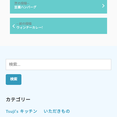
投
ー:
次
次の投稿
稿
の
豆腐ハンバーグ
投
ナ
稿:
ビ
前
前の投稿
ゲ
の
ウィンナーカレー!
投
ー
稿:
シ
ョ
ン
検
索:
カテゴリー
Tsuji’s キッチン
いただきもの