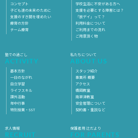
コンセプト
学校生活に不安がある方へ
子ども達の未来のために
支援を必要とする障害とは？
支援のすき間を埋めたい
「放デイ」って？
療育の方針
利用料金について
チーム療育
ご利用までの流れ
ご用意頂く物
塾での過ごし
私たちについて
ACTIVITY
ABOUT US
基本方針
スタッフ紹介
一日のながれ
事業所 概要
自立学習
アクセス
ライフスキル
橋岡教室
課外活動
南草津教室
年中行事
安全管理について
特別授業・SST
契約書・重説など
求人情報
保護者用 辻だより
RECRUIT
FOR PARENTS