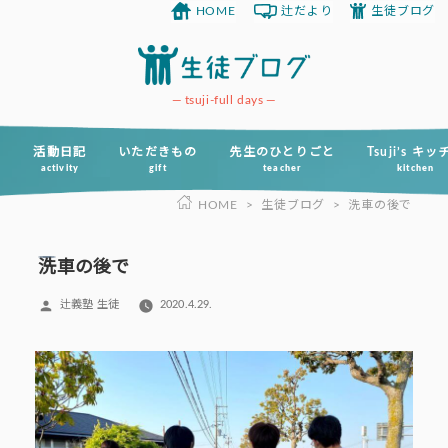
HOME
辻だより
生徒ブログ
コ
ン
テ
ン
tsuji-full days
ツ
へ
活動日記
いただきもの
先生のひとりごと
Tsuji’s キ
activity
gift
teacher
kitchen
ス
HOME
>
生徒ブログ
>
洗車の後で
キ
ッ
プ
洗車の後で
投
辻義塾 生徒
2020.4.29.
稿
者: