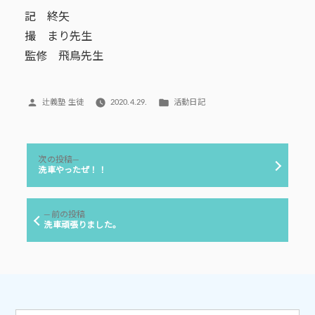
記 終矢
撮 まり先生
監修 飛鳥先生
投
カ
辻義塾 生徒
2020.4.29.
活動日記
稿
テ
者:
ゴ
リ
投
ー:
次
次の投稿
稿
の
洗車やったぜ！！
投
ナ
稿:
ビ
前
前の投稿
ゲ
の
洗車頑張りました。
投
ー
稿:
シ
ョ
ン