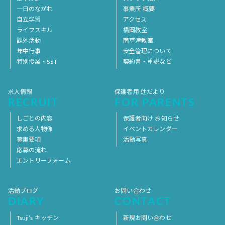
一日のながれ
事業所 概要
自立学習
アクセス
ライフスキル
橋岡教室
課外活動
南草津教室
年中行事
安全管理について
特別授業・SST
契約書・重説など
求人情報
保護者用 辻だより
RECRUIT
FOR PARENTS
しごとの内容
保護者向け お知らせ
求める人物像
イベントカレンダー
募集要項
活動写真
応募の流れ
エントリーフォーム
活動ブログ
お問い合わせ
DIARY
CONTACT
Tsuji’s キッチン
新規お問い合わせ