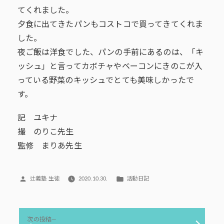
てくれました。
夕食に出てきたパンもコストコで買ってきてくれま
した。
夜ご飯は洋食でした、パンの手前にあるのは、「キ
ッシュ」と言ってカボチャやベーコンにきのこが入
っている野菜のキッシュでとても美味しかったで
す。
記 ユキナ
撮 のりこ先生
監修 まりあ先生
投
カ
辻義塾 生徒
2020.10.30.
活動日記
稿
テ
者:
ゴ
リ
投
ー:
次
次の投稿