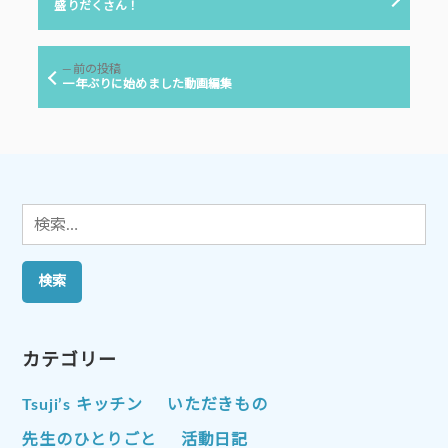
稿
の
盛りだくさん！
投
ナ
稿:
ビ
前
前の投稿
ゲ
の
一年ぶりに始めました動画編集
投
ー
稿:
シ
ョ
ン
検
索:
カテゴリー
Tsuji’s キッチン
いただきもの
先生のひとりごと
活動日記