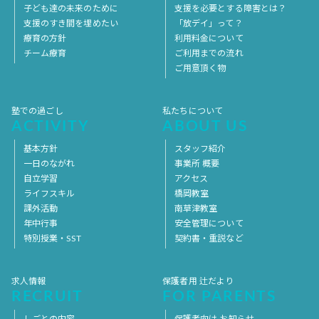
子ども達の未来のために
支援を必要とする障害とは？
支援のすき間を埋めたい
「放デイ」って？
療育の方針
利用料金について
チーム療育
ご利用までの流れ
ご用意頂く物
塾での過ごし
私たちについて
ACTIVITY
ABOUT US
基本方針
スタッフ紹介
一日のながれ
事業所 概要
自立学習
アクセス
ライフスキル
橋岡教室
課外活動
南草津教室
年中行事
安全管理について
特別授業・SST
契約書・重説など
求人情報
保護者用 辻だより
RECRUIT
FOR PARENTS