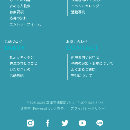
しごとの内容
保護者向け お知らせ
求める人物像
イベントカレンダー
募集要項
活動写真
応募の流れ
エントリーフォーム
活動ブログ
お問い合わせ
DIARY
CONTACT
Tsuji’s キッチン
新規お問い合わせ
先生のひとりごと
予約の追加・変更について
いただきもの
よくあるご質問
活動日記
寄付について
〒525-0065 草津市橋岡町75-1
℡077-562-3456
辻義塾
,
Powered by 辻義塾.
プライバシーポリシー