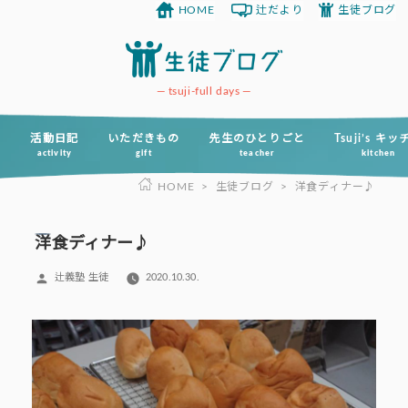
HOME
辻だより
生徒ブログ
コ
ン
テ
ン
tsuji-full days
ツ
へ
活動日記
いただきもの
先生のひとりごと
Tsuji’s キ
activity
gift
teacher
kitchen
ス
HOME
>
生徒ブログ
>
洋食ディナー♪
キ
ッ
プ
洋食ディナー♪
投
辻義塾 生徒
2020.10.30.
稿
者: