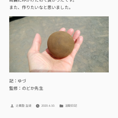
綺麗にみがけたので良かったです。
また、作りたいなと思いました。
記：ゆづ
監修：のどか先生
投
カ
辻義塾 生徒
2020.6.10.
活動日記
稿
テ
者:
ゴ