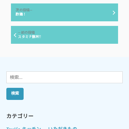
リ
投
ー:
次
次の投稿
稿
の
酢鶏！
投
ナ
稿:
ビ
前
前の投稿
ゲ
の
スタミナ豚丼!!
投
ー
稿:
シ
ョ
ン
検
索:
カテゴリー