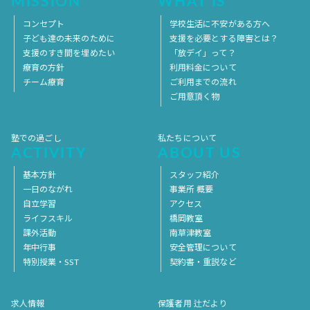
MISSION
WHAT IS
コンセプト
学校生活に不安がある方へ
子ども達の未来のために
支援を必要とする障害とは？
支援のすき間を埋めたい
「放デイ」って？
療育の方針
利用料金について
チーム療育
ご利用までの流れ
ご用意頂く物
塾での過ごし
私たちについて
ACTIVITY
ABOUT US
基本方針
スタッフ紹介
一日のながれ
事業所 概要
自立学習
アクセス
ライフスキル
橋岡教室
課外活動
南草津教室
年中行事
安全管理について
特別授業・SST
契約書・重説など
求人情報
保護者用 辻だより