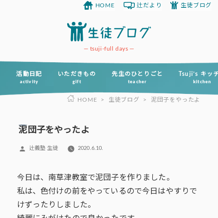
HOME
辻だより
生徒ブログ
コ
ン
テ
ン
tsuji-full days
ツ
へ
活動日記
いただきもの
先生のひとりごと
Tsuji’s キ
activity
gift
teacher
kitchen
ス
HOME
>
生徒ブログ
>
泥団子をやったよ
キ
ッ
プ
泥団子をやったよ
投
辻義塾 生徒
2020.6.10.
稿
者:
今日は、南草津教室で泥団子を作りました。
私は、色付けの前をやっているので今日はやすりで
けずったりしました。