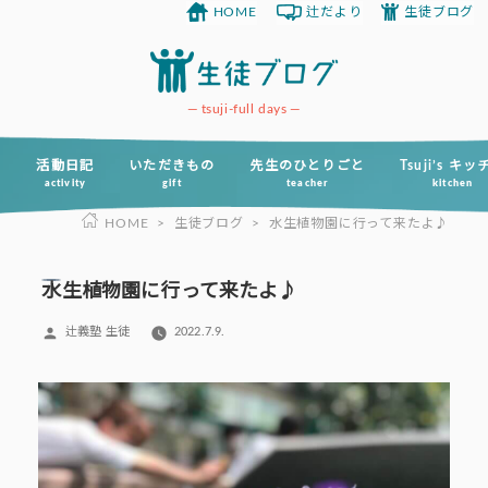
HOME
辻だより
生徒ブログ
コ
ン
テ
ン
tsuji-full days
ツ
へ
活動日記
いただきもの
先生のひとりごと
Tsuji’s キ
activity
gift
teacher
kitchen
ス
HOME
>
生徒ブログ
>
水生植物園に行って来たよ♪
キ
ッ
プ
水生植物園に行って来たよ♪
投
辻義塾 生徒
2022.7.9.
稿
者: