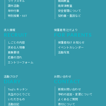
ライフスキル
橋岡教室
課外活動
南草津教室
年中行事
安全管理について
特別授業・SST
契約書・重説など
求人情報
保護者用 辻だより
RECRUIT
FOR PARENTS
しごとの内容
保護者向け お知らせ
求める人物像
イベントカレンダー
募集要項
活動写真
応募の流れ
エントリーフォーム
活動ブログ
お問い合わせ
DIARY
CONTACT
Tsuji’s キッチン
新規お問い合わせ
先生のひとりごと
予約の追加・変更について
いただきもの
よくあるご質問
活動日記
寄付について