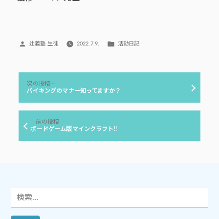
投
カ
辻義塾 生徒
2022.7.9.
活動日記
稿
テ
者:
ゴ
リ
投
ー:
次
次の投稿
稿
の
バイキングのマナー知ってますか？
投
ナ
稿:
ビ
前
前の投稿
ゲ
の
ボードゲーム版マインクラフト!!
投
ー
稿:
シ
ョ
ン
検
索: