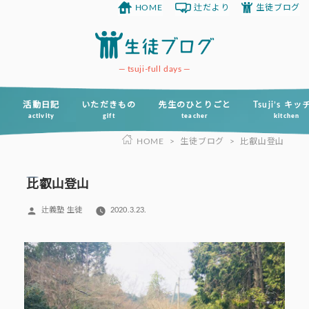
HOME
辻だより
生徒ブログ
コ
ン
テ
ン
tsuji-full days
ツ
へ
活動日記
いただきもの
先生のひとりごと
Tsuji’s キ
activity
gift
teacher
kitchen
ス
HOME
>
生徒ブログ
>
比叡山登山
キ
ッ
プ
比叡山登山
投
辻義塾 生徒
2020.3.23.
稿
者: