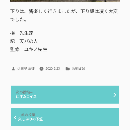
下りは、皆楽しく行きましたが、下り坂は凄く大変
でした。
撮 先生達
記 天パの人
監修 ユキノ先生
投
カ
辻義塾 生徒
2020.3.23.
活動日記
稿
テ
者:
ゴ
リ
投
ー:
次
次の投稿
稿
の
辻オムライス
投
ナ
稿:
ビ
前
前の投稿
ゲ
の
久しぶりの下笠
投
ー
稿: