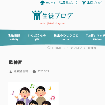
HOME
辻だより
生徒ブログ
コ
ン
テ
ン
tsuji-full days
ツ
へ
活動日記
いただきもの
先生のひとりごと
Tsuji’s キ
activity
gift
teacher
kitchen
ス
HOME
>
生徒ブログ
>
歌練習
キ
ッ
プ
歌練習
投
辻義塾 生徒
2020.3.21.
稿
者: