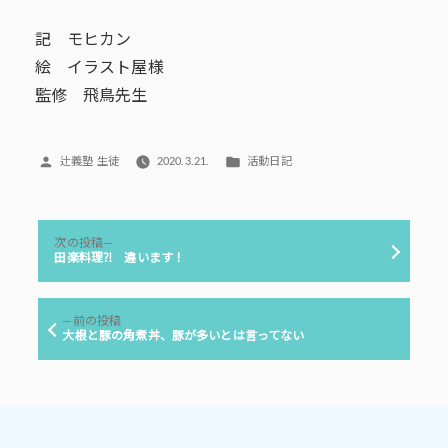
記 モヒカン
絵 イラスト屋様
監修 飛鳥先生
投
カ
辻義塾 生徒
2020.3.21.
活動日記
稿
テ
者:
ゴ
リ
投
ー:
次
次の投稿
稿
の
田楽料理⁈ 違います！
投
ナ
稿:
ビ
前
前の投稿
ゲ
の
大根と豚の角煮丼、豚が多いとは言ってない
投
ー
稿:
シ
ョ
ン